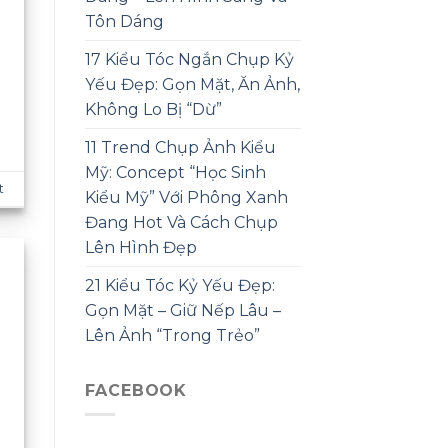
Tôn Dáng
17 Kiểu Tóc Ngắn Chụp Kỷ
Yếu Đẹp: Gọn Mặt, Ăn Ảnh,
Không Lo Bị “Dừ”
11 Trend Chụp Ảnh Kiểu
Mỹ: Concept “Học Sinh
t
Kiểu Mỹ” Với Phông Xanh
Đang Hot Và Cách Chụp
Lên Hình Đẹp
21 Kiểu Tóc Kỷ Yếu Đẹp:
Gọn Mặt – Giữ Nếp Lâu –
Lên Ảnh “Trong Trẻo”
FACEBOOK