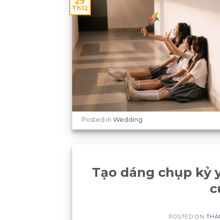
29
Th12
Posted in
Wedding
Tạo dáng chụp kỷ y
c
POSTED ON
THÁN