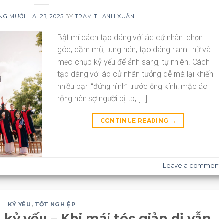
G MƯỜI HAI 28, 2025
BY
TRẠM THANH XUÂN
Bật mí cách tạo dáng với áo cử nhân: chọn
góc, cầm mũ, tung nón, tạo dáng nam–nữ và
mẹo chụp kỷ yếu để ảnh sang, tự nhiên. Cách
tạo dáng với áo cử nhân tưởng dễ mà lại khiến
nhiều bạn “đứng hình” trước ống kính: mặc áo
rộng nên sợ người bị to, […]
CONTINUE READING
→
Leave a commen
KỶ YẾU
,
TỐT NGHIỆP
kỷ yếu – Khi mái tóc giản dị vẫn