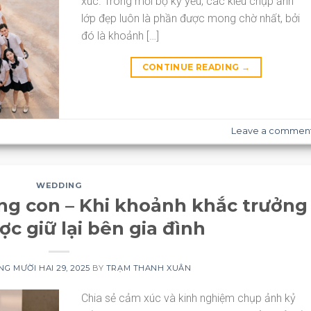
xúc. Trong mỗi bộ kỷ yếu, các kiểu chụp ảnh
lớp đẹp luôn là phần được mong chờ nhất, bởi
đó là khoảnh […]
CONTINUE READING
→
Leave a commen
WEDDING
ng con – Khi khoảnh khắc trưởng
c giữ lại bên gia đình
G MƯỜI HAI 29, 2025
BY
TRẠM THANH XUÂN
Chia sẻ cảm xúc và kinh nghiệm chụp ảnh kỷ