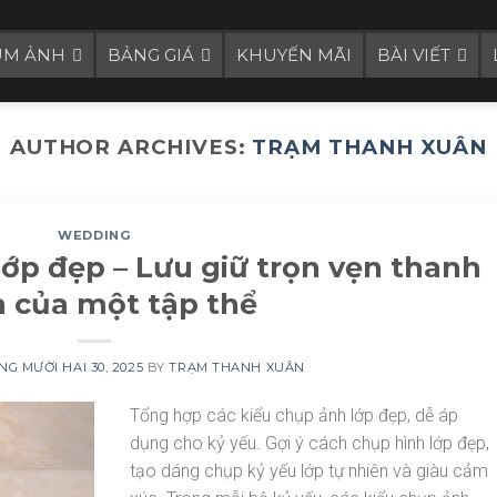
UM ẢNH
BẢNG GIÁ
KHUYẾN MÃI
BÀI VIẾT
AUTHOR ARCHIVES:
TRẠM THANH XUÂN
WEDDING
lớp đẹp – Lưu giữ trọn vẹn thanh
 của một tập thể
G MƯỜI HAI 30, 2025
BY
TRẠM THANH XUÂN
Tổng hợp các kiểu chụp ảnh lớp đẹp, dễ áp
dụng cho kỷ yếu. Gợi ý cách chụp hình lớp đẹp,
tạo dáng chụp kỷ yếu lớp tự nhiên và giàu cảm