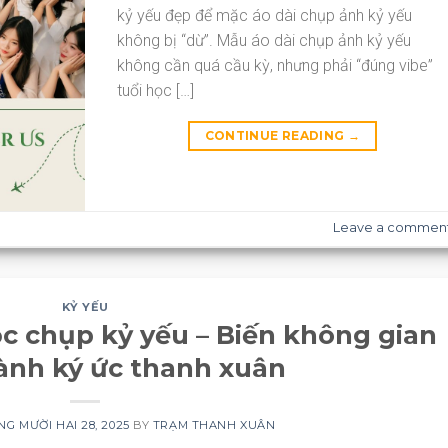
kỷ yếu đẹp để mặc áo dài chụp ảnh kỷ yếu
không bị “dừ”. Mẫu áo dài chụp ảnh kỷ yếu
không cần quá cầu kỳ, nhưng phải “đúng vibe”
tuổi học […]
CONTINUE READING
→
Leave a commen
KỶ YẾU
ọc chụp kỷ yếu – Biến không gian
ành ký ức thanh xuân
G MƯỜI HAI 28, 2025
BY
TRẠM THANH XUÂN