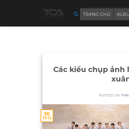
Skip
to
TRANG CHỦ
ALB
content
Các kiểu chụp ảnh 
xuân
POSTED ON
THÁN
30
Th12