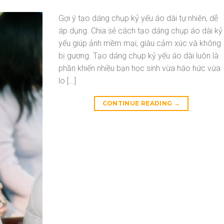
Gợi ý tạo dáng chụp kỷ yếu áo dài tự nhiên, dễ
áp dụng. Chia sẻ cách tạo dáng chụp áo dài kỷ
yếu giúp ảnh mềm mại, giàu cảm xúc và không
bị gượng. Tạo dáng chụp kỷ yếu áo dài luôn là
phần khiến nhiều bạn học sinh vừa háo hức vừa
lo […]
CONTINUE READING
→