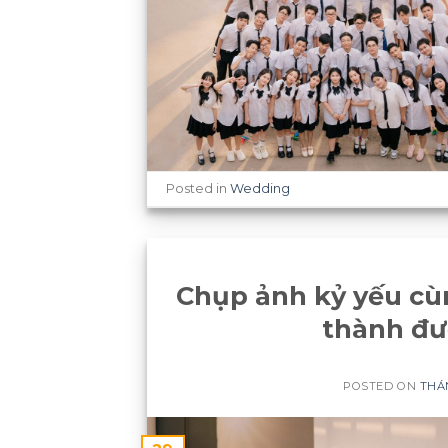
Posted in
Wedding
Chụp ảnh kỷ yếu cù
thành đượ
POSTED ON
THÁN