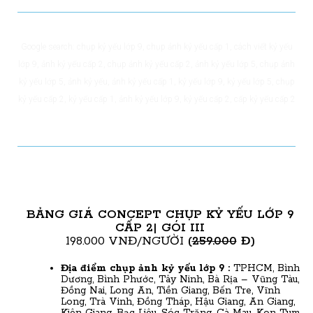
Google search:
chụp kỷ yếu lớp 9
,
chụp ảnh kỷ yếu cấp 1
,
cách viết kỷ yếu
lớp 9
,
ảnh kỷ yếu cấp 2
,
chụp ảnh kỷ yếu cấp 2
,
ảnh kỷ yếu lớp 5
,
chụp ảnh
kỷ yếu lớp 5
,
ảnh kỷ yếu
,
ảnh kỷ yếu cấp 1
,
kỷ yếu lớp 9
,
kỷ yếu lớp 5
,
chụp
kỷ yếu cấp 2
,
kỷ yếu cấp 1
,
ảnh kỷ yếu lớp 9
,
kỷ yếu cấp 2
, cấp kỷ yếu cấp 2
BẢNG GIÁ CONCEPT CHỤP KỶ YẾU LỚP 9
CẤP 2| GÓI III
198.000 VNĐ/NGƯỜI
(
259.000
Đ)
Địa điểm chụp ảnh kỷ yếu lớp 9
:
TPHCM, Bình
Dương, Bình Phước, Tây Ninh, Bà Rịa – Vũng Tàu,
Đồng Nai, Long An, Tiền Giang, Bến Tre, Vĩnh
Long, Trà Vinh, Đồng Tháp, Hậu Giang, An Giang,
Kiên Giang, Bạc Liêu, Sóc Trăng, Cà Mau, Kon Tum,