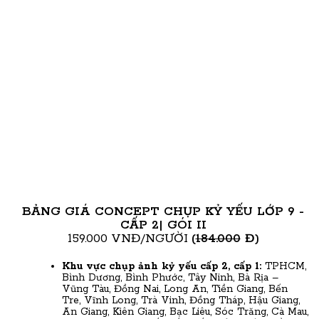
BẢNG GIÁ CONCEPT CHỤP KỶ YẾU LỚP 9 -
CẤP 2| GÓI II
159.000 VNĐ/NGƯỜI
(
184.000
Đ)
Khu vực chụp ảnh kỷ yếu cấp 2, cấp 1
:
TPHCM,
Bình Dương, Bình Phước, Tây Ninh, Bà Rịa –
Vũng Tàu, Đồng Nai, Long An, Tiền Giang, Bến
Tre, Vĩnh Long, Trà Vinh, Đồng Tháp, Hậu Giang,
An Giang, Kiên Giang, Bạc Liêu, Sóc Trăng, Cà Mau,