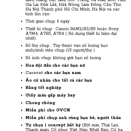
Gia Lai, Đắk Lắk, Đắk Nông, Lâm Đồng, Cần Thơ,
Hà Nội Thành phố Hồ Chí Minh, Hà Nội và các
tỉnh lần cận
Thời gian chụp:
1
ngày
Thiết bị chụp :
Canon R6M2/R3/R5 hoặc Sony
A7M4, A7R5, A7S4 ( Sử dụng thiết bị hiện đại
nhất)
Số thợ chụp : Tùy thuộc vào số lượng học
sinh/sinh viên chụp (15 người/thợ )
Số ảnh chụp: không giới hạn số lượng
Hoa đội đầu cho các bạn nữ
Caravat
cho các bạn nam
Áo cử nhân cho tất cả các bạn
Bằng tốt nghiệp
Giấy màu gấp máy bay
Chong chóng
Miễn phí cho GVCN
Miễn phí chụp ảnh cùng bạn bè, người thân
Tự chọn
1 concept bất kỳ
(Bột màu, Thái Lan,
Thanh xuân, Cổ phục Việt, Hàn, Nhật Bản, Cô ba