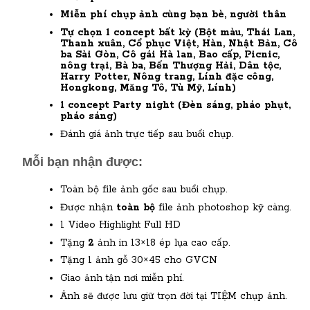
Miễn phí chụp ảnh cùng bạn bè, người thân
Tự chọn
1 concept bất kỳ (Bột màu, Thái Lan,
Thanh xuân, Cổ phục Việt, Hàn, Nhật Bản, Cô
ba Sài Gòn, Cô gái Hà lan, Bao cấp, Picnic,
nông trại, Bà ba, Bến Thượng Hải, Dân tộc,
Harry Potter, Nông trang, Lính đặc công,
Hongkong, Măng Tô, Tù Mỹ, Lính)
1 concept Party night (Đèn sáng, pháo phụt,
pháo sáng)
Đánh giá ảnh trực tiếp sau buổi chụp.
Mỗi bạn nhận được:
Toàn bộ file ảnh gốc sau buổi chụp.
Được nhận
toàn bộ
file ảnh photoshop kỹ càng.
1 Video Highlight Full HD
Tặng
2
ảnh in 13×18 ép lụa cao cấp.
Tặng 1 ảnh gỗ 30×45 cho GVCN
Giao ảnh tận nơi miễn phí.
Ảnh sẽ được lưu giữ trọn đời tại TIỆM chụp ảnh.