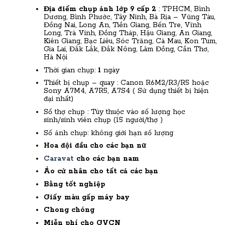
Địa điểm chụp ảnh lớp 9 cấp 2
: TPHCM, Bình
Dương, Bình Phước, Tây Ninh, Bà Rịa – Vũng Tàu,
Đồng Nai, Long An, Tiền Giang, Bến Tre, Vĩnh
Long, Trà Vinh, Đồng Tháp, Hậu Giang, An Giang,
Kiên Giang, Bạc Liêu, Sóc Trăng, Cà Mau, Kon Tum,
Gia Lai, Đắk Lắk, Đắk Nông, Lâm Đồng, Cần Thơ,
Hà Nội
Thời gian chụp:
1
ngày
Thiết bị chụp – quay :
Canon R6M2/R3/R5 hoặc
Sony A7M4, A7R5, A7S4 ( Sử dụng thiết bị hiện
đại nhất)
Số thợ chụp : Tùy thuộc vào số lượng học
sinh/sinh viên chụp (15 người/thợ )
Số ảnh chụp: không giới hạn số lượng
Hoa đội đầu cho các bạn nữ
Caravat
cho các bạn nam
Áo cử nhân cho tất cả các bạn
Bằng tốt nghiệp
Giấy màu gấp máy bay
Chong chóng
Miễn phí cho GVCN