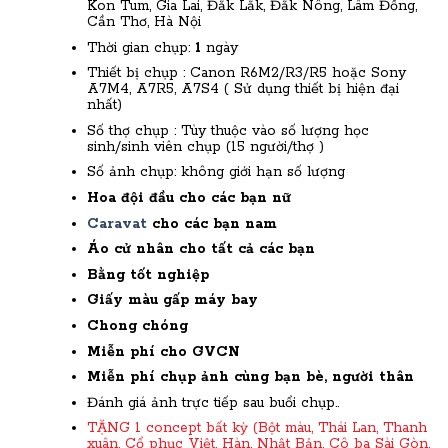
Kon Tum, Gia Lai, Đắk Lắk, Đắk Nông, Lâm Đồng,
Cần Thơ, Hà Nội
Thời gian chụp:
1
ngày
Thiết bị chụp :
Canon R6M2/R3/R5 hoặc Sony
A7M4, A7R5, A7S4 ( Sử dụng thiết bị hiện đại
nhất)
Số thợ chụp : Tùy thuộc vào số lượng học
sinh/sinh viên chụp (15 người/thợ )
Số ảnh chụp: không giới hạn số lượng
Hoa đội đầu cho các bạn nữ
Caravat
cho các bạn nam
Áo cử nhân cho tất cả các bạn
Bằng tốt nghiệp
Giấy màu gấp máy bay
Chong chóng
Miễn phí cho GVCN
Miễn phí chụp ảnh cùng bạn bè, người thân
Đánh giá ảnh trực tiếp sau buổi chụp..
TẶNG 1 concept bất kỳ (Bột màu, Thái Lan, Thanh
xuân, Cổ phục Việt, Hàn, Nhật Bản, Cô ba Sài Gòn,