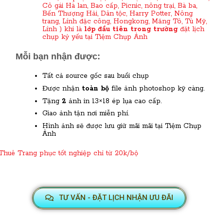
Cô gái Hà lan, Bao cấp, Picnic, nông trại, Bà ba,
Bến Thượng Hải, Dân tộc, Harry Potter, Nông
trang, Lính đặc công, Hongkong, Măng Tô, Tù Mỹ,
Lính ) khi là
lớp đầu tiên trong trường
đặt lịch
chụp kỷ yếu tại Tiệm Chụp Ảnh
Mỗi bạn nhận được:
Tất cả source gốc sau buổi chụp
Được nhận
toàn bộ
file ảnh photoshop kỹ càng.
Tặng
2
ảnh in 13×18 ép lụa cao cấp.
Giao ảnh tận nơi miễn phí.
Hình ảnh sẽ được lưu giữ mãi mãi tại Tiệm Chụp
Ảnh
Thuê Trang phục tốt nghiệp chỉ từ 20k/bộ
TƯ VẤN - ĐẶT LỊCH NHẬN ƯU ĐÃI