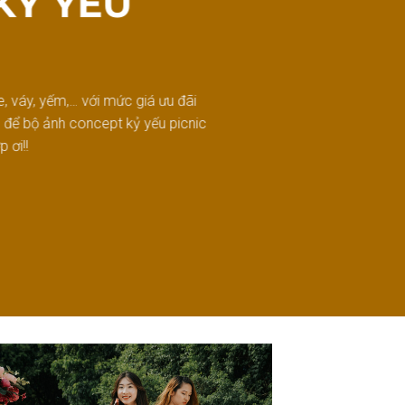
KỶ YẾU
, váy, yếm,… với mức giá ưu đãi
o để bộ ảnh concept kỷ yếu picnic
 ơi!!