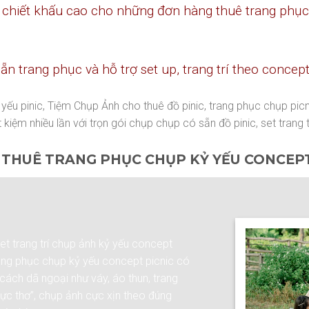
hiết khấu cao cho những đơn hàng thuê trang phục 
sẵn trang phục và hỗ trợ set up, trang trí theo concep
 yếu pinic, Tiệm Chụp Ảnh cho thuê đồ pinic, trang phục chụp pi
t kiệm nhiều lần với trọn gói chụp chụp có sẵn đồ pinic, set trang tr
 THUÊ TRANG PHỤC CHỤP KỶ YẾU CONCEP
et trang trí chụp ảnh kỷ yếu concept
rang phục chụp kỷ yếu concept picnic có
cách dã ngoại như váy, áo thun, trang
cực thơ”, chụp ảnh cực xịn theo đúng