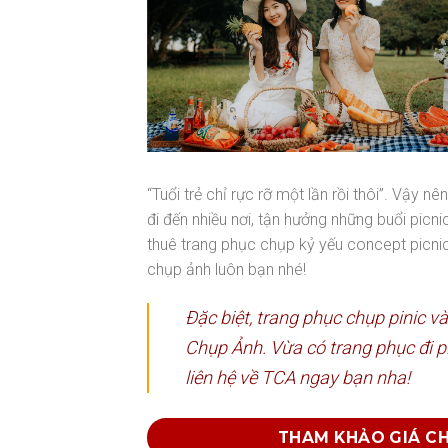
“Tuổi trẻ chỉ rực rỡ một lần rồi thôi”. Vậy
đi đến nhiều nơi, tận hưởng những buổi picnic
thuê trang phục chụp kỷ yếu concept picnic 
chụp ảnh luôn bạn nhé!
Đặc biệt, trang phục chụp pinic v
Chụp Ảnh. Vừa có trang phục đi p
liên hệ về TCA ngay bạn nha!
THAM KHẢO GIÁ CH