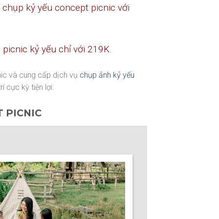
chụp kỷ yếu concept picnic với
t picnic kỷ yếu chỉ với 219K.
cnic và cung cấp dịch vụ
chụp ảnh kỷ yếu
í cực kỳ tiện lợi.
T PICNIC