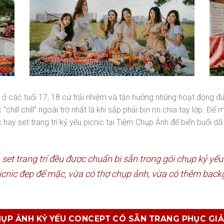
 nên ở các tuổi 17, 18 cứ trải nhiệm và tận hưởng những hoạt động 
 “chill chill” ngoài trờ nhất là khi sắp phải bịn rịn chia tay lớp.
hay set trang trí kỷ yếu picnic tại Tiệm Chụp Ảnh để biến buổi dã 
à set trang trí đều được chuẩn bị sẵn trong gói chụp kỷ y
icnic đẹp để mặc, vừa có thợ chụp ảnh, vừa có thêm back
ỤP ẢNH KỶ YẾU CONCEPT CÓ SẴN TRANG PHỤC GIẢ