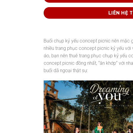
LIÊN HỆ 
Buổi chụp kỷ yếu concept picnic nên mặc g
nhiều trang phục concept picnic kỷ yếu vớ
áo, bạn nên thuê trang phục chụp kỷ yếu co
concept picnic đồng nhất, “ăn khớp” với nha
buổi dã ngoại thật sự.