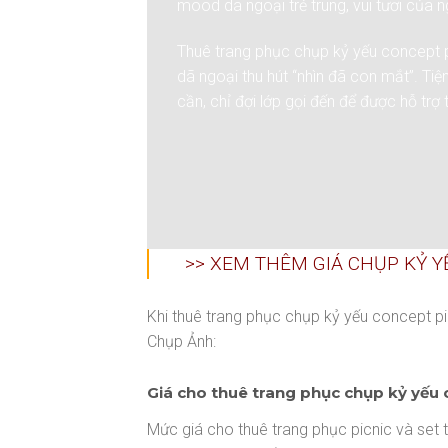
mood dã ngoại trẻ trung, vui tươi của 
Thuê trang phục chụp kỷ yếu concept pi
dã ngoại thu hút “nhìn đã con mắt”. Ti
cần, chỉ đợi lớp gọi đến để được hỗ trợ 
>> XEM THÊM GIÁ CHỤP KỶ 
Khi thuê trang phục chụp kỷ yếu concept pi
Chụp Ảnh:
Giá cho thuê trang phục chụp kỷ yếu 
Mức giá cho thuê trang phục picnic và set t