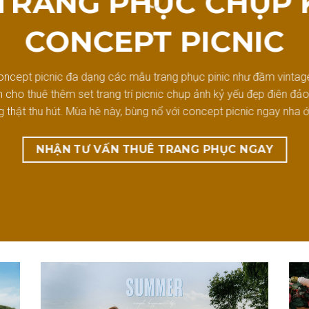
TRANG PHỤC CHỤP 
CONCEPT PICNIC
ncept picnic đa dạng các mẫu trang phục pinic như đầm vintage
cho thuê thêm set trang trí picnic chụp ảnh kỷ yếu đẹp điên đả
g thật thu hút. Mùa hè này, bùng nổ với concept picnic ngay nha ớp
NHẬN TƯ VẤN THUÊ TRANG PHỤC NGAY