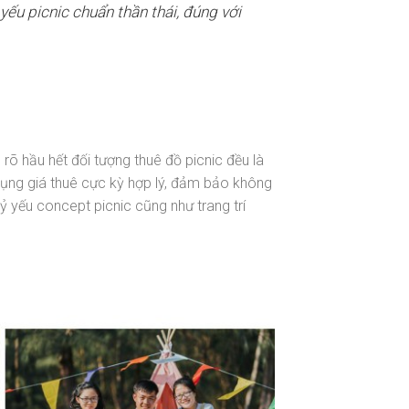
ếu picnic chuẩn thần thái, đúng với
u rõ hầu hết đối tượng thuê đồ picnic đều là
dụng giá thuê cực kỳ hợp lý, đảm bảo không
ỷ yếu concept picnic cũng như trang trí