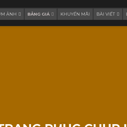
UM ẢNH
BẢNG GIÁ
KHUYẾN MÃI
BÀI VIẾT