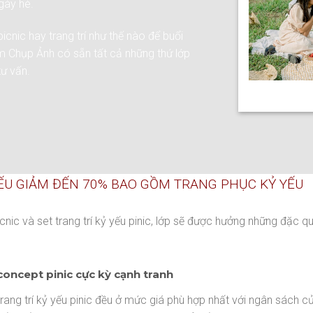
ngày hè.
cnic hay trang trí như thế nào để buổi
ệm Chụp Ảnh có sẵn tất cả những thứ lớp
tư vấn.
YẾU GIẢM ĐẾN 70% BAO GỒM TRANG PHỤC KỶ YẾU
cnic và set trang trí kỷ yếu pinic, lớp sẽ được hưởng những đặc
concept pinic cực kỳ cạnh tranh
rang trí kỷ yếu pinic đều ở mức giá phù hợp nhất với ngân sách c