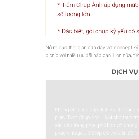
* Tiệm Chụp Ảnh áp dụng mức c
số lượng lớn.
* Đặc biệt, gói chụp kỷ yếu có 
Nở rộ dạo thời gian gần đây với concept kỷ
picnic với nhiều ưu đãi hấp dẫn. Hơn nữa, tiế
DỊCH VỤ
Không chỉ cung cấp dịch vụ cho thuê s
pinic, Tiệm Chụp Ảnh – Nơi cho thuê t
sẵn các trang phục phù hợp với phong 
phục vintage,… Để lớp có thể diện đồ “