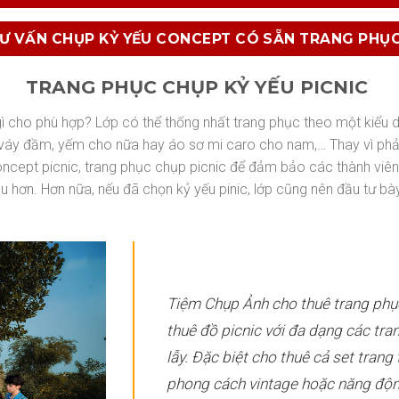
TƯ VẤN CHỤP KỶ YẾU CONCEPT CÓ SẴN TRANG PHỤC
TRANG PHỤC CHỤP KỶ YẾU PICNIC
ì cho phù hợp? Lớp có thể thống nhất trang phục theo một kiểu 
i váy đầm, yếm cho nữa hay áo sơ mi caro cho nam,… Thay vì phả
ncept picnic, trang phục chụp picnic để đảm bảo các thành viên 
u hơn. Hơn nữa, nếu đã chọn kỷ yếu pinic, lớp cũng nên đầu tư bà
Tiệm Chụp Ảnh cho thuê trang phục
thuê đồ picnic
với đa dạng các tra
lẫy. Đặc biệt cho thuê cả set trang 
phong cách vintage hoặc năng động