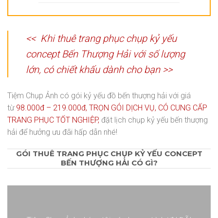
<< Khi thuê trang phục chụp kỷ yếu
concept Bến Thượng Hải với số lượng
lớn, có chiết khấu dành cho bạn >>
Tiệm Chụp Ảnh có gói kỷ yếu đồ bến thượng hải với
giá
t
ừ
98.000đ – 219.000đ,
TRỌN GÓI DỊCH VỤ,
CÓ CUNG CẤP
TRANG PHỤC TỐT NGHIỆP,
đặt lịch chụp
kỷ yếu bến thượng
hải
để hưởng ưu đãi hấp dẫn nhé!
GÓI THUÊ TRANG PHỤC CHỤP KỶ YẾU CONCEPT
BẾN THƯỢNG HẢI CÓ GÌ?