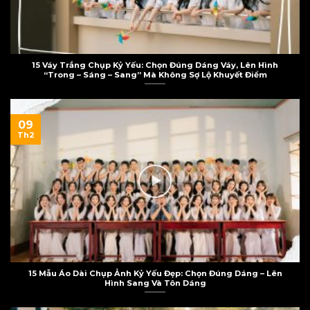
15 Váy Trắng Chụp Kỷ Yếu: Chọn Đúng Dáng Váy, Lên Hình
“Trong – Sáng – Sang” Mà Không Sợ Lộ Khuyết Điểm
09
Th2
15 Mẫu Áo Dài Chụp Ảnh Kỷ Yếu Đẹp: Chọn Đúng Dáng – Lên
Hình Sang Và Tôn Dáng