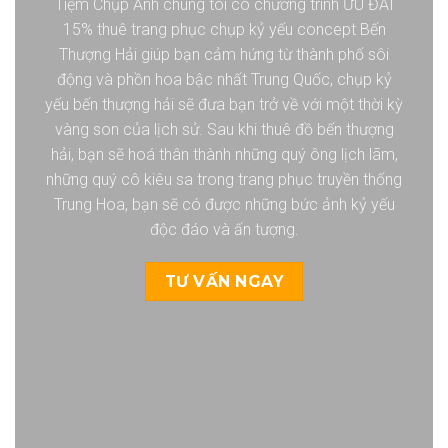
Tiệm Chụp Ảnh chúng tôi có chương trình
ƯU ĐÃI
15%
thuê trang phục chụp kỷ yếu concept Bến
Thượng Hải giúp bạn
cảm hứng từ thành phố sôi
động và phồn hoa bậc nhất Trung Quốc, chụp kỷ
yếu bến thượng hải sẽ
đưa bạn trở về với một thời kỳ
vàng son của lịch sử. Sau khi thuê đồ bến thượng
hải, bạn sẽ hoá thân thành những quý ông lịch lãm,
những quý cô kiêu sa trong trang phục truyền thống
Trung Hoa, bạn sẽ có được những bức ảnh kỷ yếu
độc đáo và ấn tượng.
TƯ VẤN NGAY