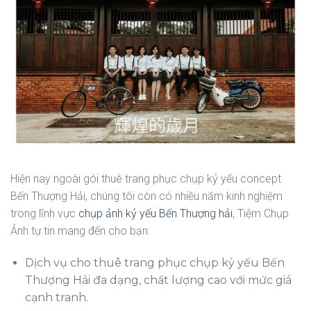
Hiện nay ngoài gói thuê trang phục chụp kỷ yếu concept
Bến Thượng Hải, chúng tôi còn có nhiều năm kinh nghiệm
trong lĩnh vực
chụp ảnh kỷ yếu Bến Thượng hải
, Tiệm Chụp
Ảnh tự tin mang đến cho bạn:
Dịch vụ cho thuê trang phục chụp kỷ yếu Bến
Thượng Hải
đa dạng, chất lượng cao với mức giá
cạnh tranh.