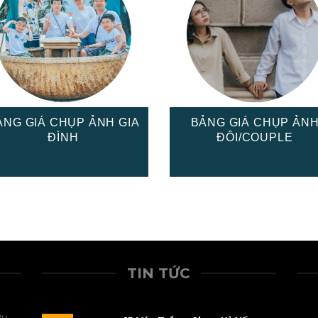
ẢNG GIÁ CHỤP ẢNH GIA
BẢNG GIÁ CHỤP ẢN
ĐÌNH
ĐÔI/COUPLE
TIN TỨC
vụ