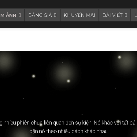
UM ẢNH
BẢNG GIÁ
KHUYẾN MÃI
BÀI VIẾT
g nhiều phiên chụp liên quan đến
sự kiện
. Nó khác với tất cả
cận nó theo nhiều cách khác nhau