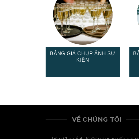
BẢNG GIÁ CHỤP ẢNH SỰ
B
KIỆN
VỀ CHÚNG TÔI
Tiệm Chụp Ảnh là đơn vị cung cấp dịch 