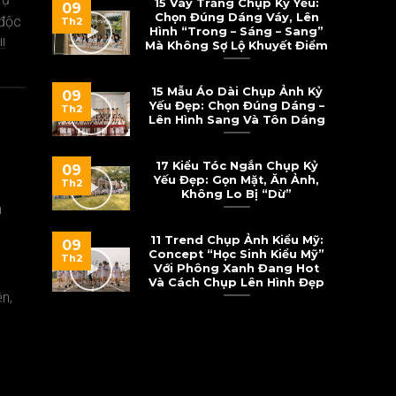
15 Váy Trắng Chụp Kỷ Yếu:
09
Chọn Đúng Dáng Váy, Lên
 độc
Th2
Hình “Trong – Sáng – Sang”
!
Mà Không Sợ Lộ Khuyết Điểm
15 Mẫu Áo Dài Chụp Ảnh Kỷ
09
Yếu Đẹp: Chọn Đúng Dáng –
Th2
Lên Hình Sang Và Tôn Dáng
17 Kiểu Tóc Ngắn Chụp Kỷ
09
Yếu Đẹp: Gọn Mặt, Ăn Ảnh,
Th2
Không Lo Bị “Dừ”
h
11 Trend Chụp Ảnh Kiểu Mỹ:
09
Concept “Học Sinh Kiểu Mỹ”
Th2
Với Phông Xanh Đang Hot
Và Cách Chụp Lên Hình Đẹp
n,