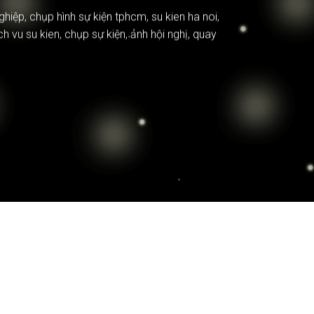
ghiệp
,
chụp hình sự kiện tphcm
,
su kien ha noi
,
ch vu su kien
,
chụp sự kiện
,
ảnh hội nghị
,
quay