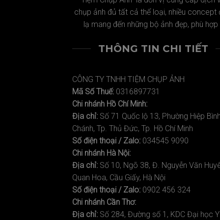
chụp ảnh đủ tất cả thể loại, nhiều concept
lạ mang đến những bộ ảnh đẹp, phù hợp !
THÔNG TIN CHI TIẾT
CÔNG TY TNHH TIỆM CHỤP ẢNH
Mã Số Thuế:
0316897731
Chi nhánh Hồ Chí Minh:
Địa chỉ:
Số 71 Quốc lộ 13, Phường Hiệp Bìn
Chánh, Tp. Thủ Đức, Tp. Hồ Chí Minh
Số điện thoại / Zalo:
034545 9090
Chi nhánh Hà Nội:
Địa chỉ:
Số 10, Ngõ 38, Đ. Nguyễn Văn Huyê
Quan Hoa, Cầu Giấy, Hà Nội
Số điện thoại / Zalo:
0902 456 324
Chi nhánh Cần Thơ:
Địa chỉ:
Số 284, Đường số 1, KDC Đại học Y