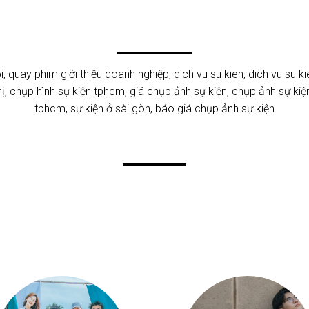
i
,
quay phim giới thiệu doanh nghiệp
,
dich vu su kien
,
dich vu su ki
ị
,
chụp hình sự kiện tphcm
,
giá chụp ảnh sự kiện
,
chụp ảnh sự kiệ
tphcm
,
sự kiện ở sài gòn
,
báo giá chụp ảnh sự kiện