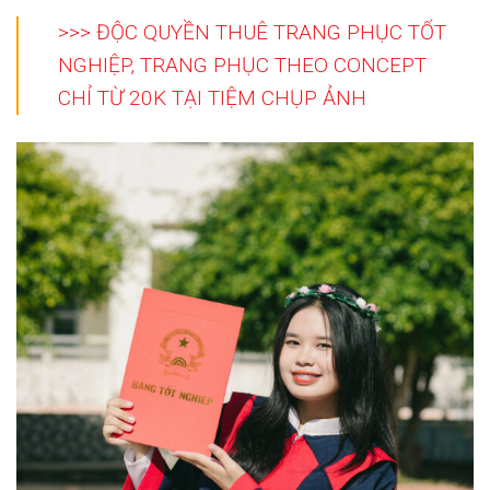
>>> ĐỘC QUYỀN THUÊ TRANG PHỤC TỐT
NGHIỆP, TRANG PHỤC THEO CONCEPT
CHỈ TỪ 20K TẠI TIỆM CHỤP ẢNH