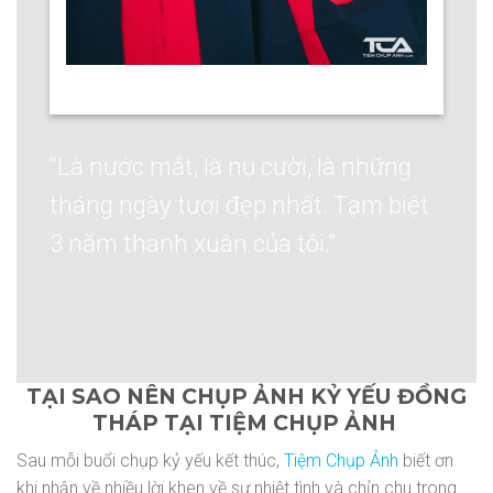
“Là nước mắt, là nụ cười, là những
tháng ngày tươi đẹp nhất. Tạm biệt
3 năm thanh xuân của tôi.”
TẠI SAO NÊN CHỤP ẢNH KỶ YẾU ĐỒNG
THÁP TẠI TIỆM CHỤP ẢNH
Sau mỗi buổi chụp kỷ yếu kết thúc,
Tiệm Chụp Ảnh
biết ơn
khi nhận về nhiều lời khen về sự nhiệt tình và chỉn chu trong