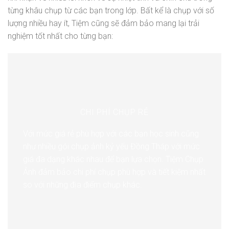
từng khâu chụp từ các bạn trong lớp. Bất kể là chụp với số
lượng nhiều hay ít, Tiệm cũng sẽ đảm bảo mang lại trải
nghiệm tốt nhất cho từng bạn:
CHI PHÍ CHỤP RẺ
Với mức giá rẻ phù hợp với các bạn học sinh cũng
như nhiều gói chụp ảnh kỷ yếu Đồng Tháp với mức
giá đa dạng khác nhau để bạn lựa chọn. Tiệm Chụp
Ảnh đảm bảo chi phí chụp phù hợp và tiết kiệm nhất
so với những địa điểm chụp khác.