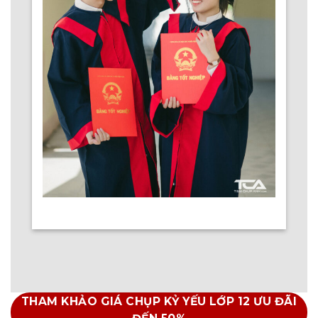
THAM KHẢO GIÁ CHỤP KỶ YẾU LỚP 12 ƯU ĐÃI