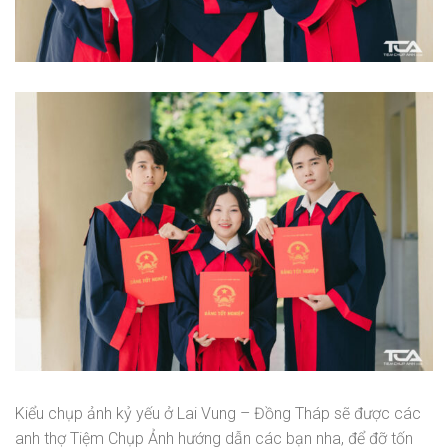
Kiểu chụp ảnh kỷ yếu ở Lai Vung – Đồng Tháp sẽ được các
anh thợ Tiệm Chụp Ảnh hướng dẫn các bạn nha, để đỡ tốn