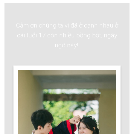
Cảm ơn chúng ta vì đã ở cạnh nhau ở
cái tuổi 17 còn nhiều bồng bột, ngây
ngô này!