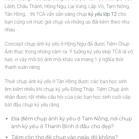
Lãnh, Châu Thành, Hồng Ngự, Lai Vung, Lấp Vò, Tam Nông,
Tân Hồng,… thì TCA vẫn sẵn sàng chụp
kỷ yếu lớp 12
cho
bạn cũng với mức giá chụp và những ưu đãi kèm theo như
nhau.
Concept chụp ảnh kỷ yếu ở Hồng Ngự đã được Tiệm Chụp
Ảnh thực trong những năm ra. Ý tưởng kỷ yếu ekip TCA là vô
hạn, vì vậy mỗi bộ ảnh mỗi khác và mang 1 ý nghĩa thời
thanh xuân riêng
Thuê chụp ảnh kỷ yếu ở Tân Hồng được các bạn học sinh
tìm kiếm nhiều khi chụp kỷ yếu Đồng Tháp. Tiệm Chụp ảnh
nhận được rất nhiều câu hỏi của các bạn học sinh cuối cấp
bắt đầu chụp kỷ yếu rằng:
Địa điểm chụp ảnh kỷ yếu ở Tam Nông, nơi chụp
ảnh kỷ yếu ở Thanh Bình ở đâu cho đẹp?
Tiệm còn thợ để chụp vào ngày đó không?