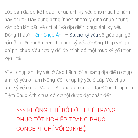
Lớp bạn đã có kế hoạch chụp ảnh kỷ yếu cho mùa hè năm
nay chưa? Hay cũng đang “nhen nhóm” ý định chụp nhưng
vẫn còn lấn cấn về chi phí và địa điểm chụp ảnh kỷ yếu
Đồng Tháp?
Tiệm Chụp Ảnh
–
Studio kỷ yếu
sẽ giúp bạn gỡ
rối nỗi phiền muộn trên khi chụp kỷ yếu ở Đồng Tháp với gói
chi phí chụp siêu hợp lý để lớp mình có một mùa kỷ yếu trọn
vẹn nhất.
Vi vu chụp ảnh kỷ yếu ở Cao Lãnh rồi lại sang địa điểm chụp
ảnh kỷ yếu ở Tam Nông, đến chụp kỷ yếu ở Lấp Vò, chụp
ảnh kỷ yếu ở Lai Vung,… Không có nơi nào tại Đồng Tháp mà
Tiệm Chụp Ảnh chưa có cơ hội được đặt chân đến.
>>> KHÔNG THỂ BỎ LỠ: THUÊ TRANG
PHỤC TỐT NGHIỆP, TRANG PHỤC
CONCEPT CHỈ VỚI 20K/BỘ