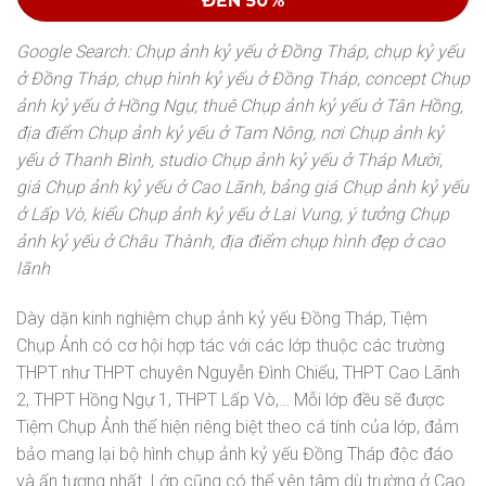
ĐẾN 50%
Google Search: Chụp ảnh kỷ yếu ở Đồng Tháp, chụp kỷ yếu
ở Đồng Tháp, chụp hình kỷ yếu ở Đồng Tháp, concept Chụp
ảnh kỷ yếu ở Hồng Ngự, thuê Chụp ảnh kỷ yếu ở Tân Hồng,
địa điểm Chụp ảnh kỷ yếu ở Tam Nông, nơi Chụp ảnh kỷ
yếu ở Thanh Bình, studio Chụp ảnh kỷ yếu ở Tháp Mười,
giá Chụp ảnh kỷ yếu ở Cao Lãnh, bảng giá Chụp ảnh kỷ yếu
ở Lấp Vò, kiểu Chụp ảnh kỷ yếu ở Lai Vung, ý tưởng Chụp
ảnh kỷ yếu ở Châu Thành,
địa điểm chụp hình đẹp ở cao
lãnh
Dày dặn kinh nghiệm chụp ảnh kỷ yếu Đồng Tháp, Tiệm
Chụp Ảnh có cơ hội hợp tác với các lớp thuộc các trường
THPT như THPT chuyên Nguyễn Đình Chiểu, THPT Cao Lãnh
2, THPT Hồng Ngự 1, THPT Lấp Vò,… Mỗi lớp đều sẽ được
Tiệm Chụp Ảnh thể hiện riêng biệt theo cá tính của lớp, đảm
bảo mang lại bộ hình chụp ảnh kỷ yếu Đồng Tháp độc đáo
và ấn tượng nhất. Lớp cũng có thể yên tâm dù trường ở Cao