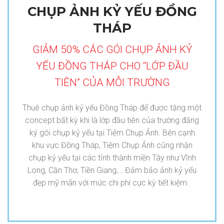
CHỤP ẢNH KỶ YẾU ĐỒNG
THÁP
GIẢM 50% CÁC GÓI CHỤP ẢNH KỶ
YẾU ĐỒNG THÁP CHO “LỚP ĐẦU
TIÊN” CỦA MỖI TRƯỜNG
Thuê chụp ảnh kỷ yếu Đồng Tháp để được tặng một
concept bất kỳ khi là lớp đầu tiên của trường đăng
ký gói chụp kỷ yếu tại Tiệm Chụp Ảnh. Bên cạnh
khu vực Đồng Tháp, Tiệm Chụp Ảnh cũng nhận
chụp kỷ yếu tại các tỉnh thành miền Tây như Vĩnh
Long, Cần Thơ, Tiền Giang,… Đảm bảo ảnh kỷ yếu
đẹp mỹ mãn với mức chi phí cực kỳ tiết kiệm.