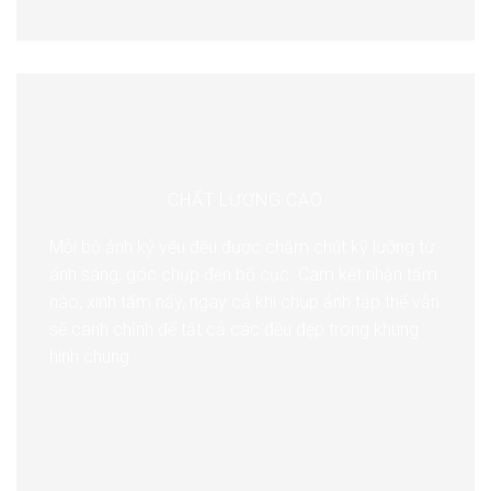
CHẤT LƯỢNG CAO
Mỗi bộ ảnh kỷ yếu đều được chăm chút kỹ lưỡng từ
ánh sáng, góc chụp đến bố cục. Cam kết nhận tấm
nào, xinh tấm nấy, ngay cả khi chụp ảnh tập thể vẫn
sẽ canh chỉnh để tất cả các đều đẹp trong khung
hình chung.