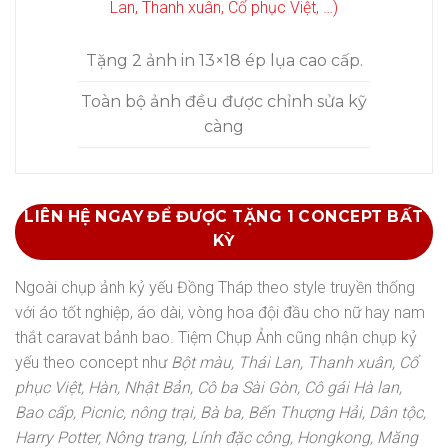
Lan, Thanh xuân, Cổ phục Việt, …)
Tặng 2 ảnh in 13×18 ép lụa cao cấp.
Toàn bộ ảnh đều được chỉnh sửa kỹ
càng
LIÊN HỆ NGAY ĐỂ ĐƯỢC TẶNG 1 CONCEPT BẤT
KỲ
Ngoài chụp ảnh kỷ yếu Đồng Tháp theo style truyền thống
với áo tốt nghiệp, áo dài, vòng hoa đội đầu cho nữ hay nam
thắt caravat bảnh bao.
Tiệm Chụp Ảnh cũng nhận chụp kỷ
yếu theo concept như
Bột màu, Thái Lan, Thanh xuân, Cổ
phục Việt, Hàn, Nhật Bản, Cô ba Sài Gòn, Cô gái Hà lan,
Bao cấp, Picnic, nông trại, Bà ba, Bến Thượng Hải, Dân tộc,
Harry Potter, Nông trang, Lính đặc công, Hongkong, Măng