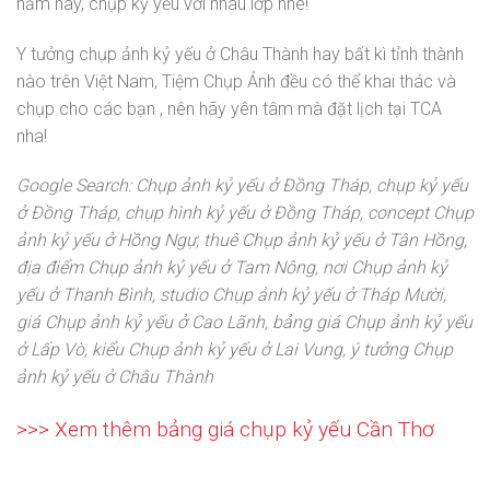
năm nay, chụp kỷ yếu với nhau lớp nhé!
Y tưởng chụp ảnh kỷ yếu ở Châu Thành hay bất kì tỉnh thành
nào trên Việt Nam, Tiệm Chụp Ảnh đều có thể khai thác và
chụp cho các bạn , nên hãy yên tâm mà đặt lịch tại TCA
nha!
Google Search: Chụp ảnh kỷ yếu ở Đồng Tháp, chụp kỷ yếu
ở Đồng Tháp, chụp hình kỷ yếu ở Đồng Tháp, concept Chụp
ảnh kỷ yếu ở Hồng Ngự, thuê Chụp ảnh kỷ yếu ở Tân Hồng,
địa điểm Chụp ảnh kỷ yếu ở Tam Nông, nơi Chụp ảnh kỷ
yếu ở Thanh Bình, studio Chụp ảnh kỷ yếu ở Tháp Mười,
giá Chụp ảnh kỷ yếu ở Cao Lãnh, bảng giá Chụp ảnh kỷ yếu
ở Lấp Vò, kiểu Chụp ảnh kỷ yếu ở Lai Vung, ý tưởng Chụp
ảnh kỷ yếu ở Châu Thành
>>> Xem thêm bảng giá chụp
kỷ yếu Cần Thơ