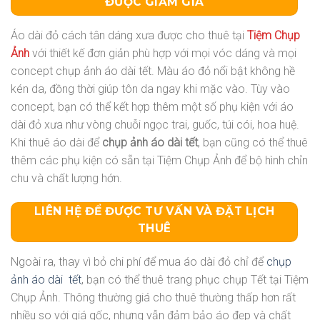
ĐƯỢC GIẢM GIÁ
Áo dài đỏ cách tân dáng xưa được cho thuê tại
Tiệm Chụp
Ảnh
với thiết kế đơn giản phù hợp với mọi vóc dáng và mọi
concept chụp ảnh áo dài tết. Màu áo đỏ nổi bật không hề
kén da, đồng thời giúp tôn da ngay khi mặc vào. Tùy vào
concept, bạn có thể kết hợp thêm một số phụ kiện với áo
dài đỏ xưa như vòng chuỗi ngọc trai, guốc, túi cói, hoa huệ.
Khi thuê áo dài để
chụp ảnh áo dài tết
, bạn cũng có thể thuê
thêm các phụ kiện có sẵn tại Tiệm Chụp Ảnh để bộ hình chỉn
chu và chất lượng hớn.
LIÊN HỆ ĐỂ ĐƯỢC TƯ VẤN VÀ ĐẶT LỊCH
THUÊ
Ngoài ra, thay vì bỏ chi phí để mua áo dài đỏ chỉ để
chụp
ảnh áo dài tết
, bạn có thể thuê trang phục chụp Tết tại Tiệm
Chụp Ảnh. Thông thường giá cho thuê thường thấp hơn rất
nhiều so với giá gốc, nhưng vẫn đảm bảo áo đẹp và chất