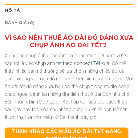
MÔ TẢ
ĐÁNH GIÁ (0)
VÌ SAO NÊN THUÊ ÁO DÀI ĐỎ DÁNG XƯA
CHỤP ẢNH ÁO DÀI TẾT?
Xu hướng chụp ảnh đang rầm rộ trong mùa Tết năm 2024
sắp tới là việc
chụp ảnh tết theo concept Tết xưa
. Có thể
thấy, nhiều bạn nữ thường sẽ lựa chọn những chiếc áo dài
dáng xuông với màu đỏ nổi bật để lên hình thật ấn tượng. Với
áo dài tết đỏ dáng xưa, bạn có thể chụp trong studio hoặc
chụp ngoại cảnh tại những địa điểm hot ở Sài Gòn như chợ
Bến Thành, Dinh Độc Lập,… Kết hợp với kiểu tóc buộc thấp
sau gáy hay tóc xõa nhẹ nhàng cũng đủ khiến bạn trở nên
thướt tha tựa như thiếu nữ Sài thành bấy giờ.
THAM KHẢO CÁC MẪU ÁO DÀI TẾT ĐANG