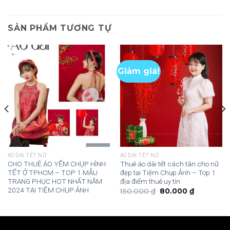
SẢN PHẨM TƯƠNG TỰ
Giảm giá!
ÁO DÀI TẾT NỮ
ÁO DÀI TẾT NỮ
CHO THUÊ ÁO YẾM CHỤP HÌNH
Thuê áo dài tết cách tân cho nữ
TẾT Ở TPHCM – TOP 1 MẪU
đẹp tại Tiệm Chụp Ảnh – Top 1
TRANG PHỤC HOT NHẤT NĂM
địa điểm thuê uy tín
2024 TẠI TIỆM CHỤP ẢNH
150.000
₫
80.000
₫