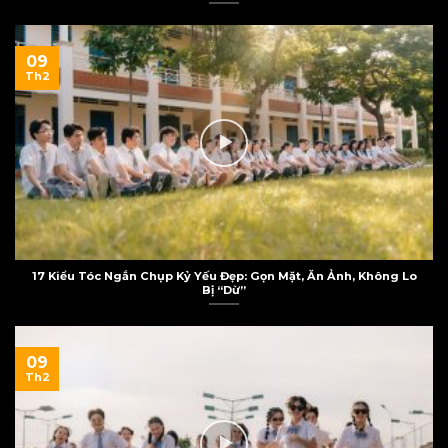
09
Th2
17 Kiểu Tóc Ngắn Chụp Kỷ Yếu Đẹp: Gọn Mặt, Ăn Ảnh, Không Lo
Bị “Dừ”
09
Th2