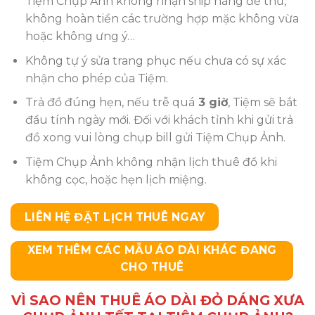
Tiệm Chụp Ảnh không nhận ship hàng để thử,
không hoàn tiền các trường hợp mặc không vừa
hoặc không ưng ý…
Không tự ý sửa trang phục nếu chưa có sự xác
nhận cho phép của Tiệm.
Trả đồ đúng hẹn, nếu trễ quá
3 giờ
, Tiệm sẽ bắt
đầu tính ngày mới. Đối với khách tỉnh khi gửi trả
đồ xong vui lòng chụp bill gửi Tiệm Chụp Ảnh.
Tiệm Chụp Ảnh không nhận lịch thuê đồ khi
không cọc, hoặc hẹn lịch miệng.
LIÊN HỆ ĐẶT LỊCH THUÊ NGAY
XEM THÊM CÁC MẪU ÁO DÀI KHÁC ĐANG
CHO THUÊ
VÌ SAO NÊN THUÊ ÁO DÀI ĐỎ DÁNG XƯA