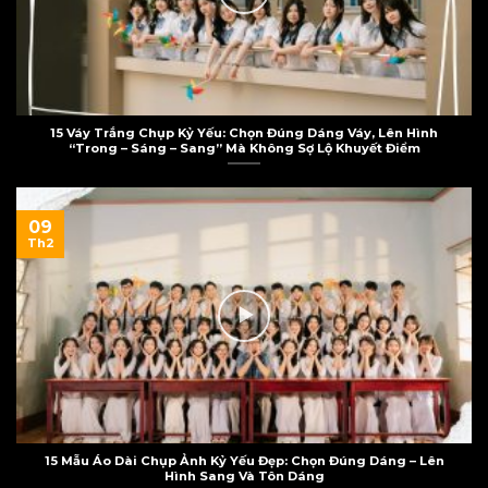
15 Váy Trắng Chụp Kỷ Yếu: Chọn Đúng Dáng Váy, Lên Hình
“Trong – Sáng – Sang” Mà Không Sợ Lộ Khuyết Điểm
09
Th2
15 Mẫu Áo Dài Chụp Ảnh Kỷ Yếu Đẹp: Chọn Đúng Dáng – Lên
Hình Sang Và Tôn Dáng