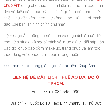
Chụp Ảnh
cũng cho thuê thêm nhiều mẫu áo dài cách tân
đẹp với kiểu dáng cực kỳ thu hút. Ngoài ra còn cho thuê
nhiều phụ kiện kèm theo như vòng ngọc trai, túi cói, cành
đào,…để bạn lên hình chỉnh chu nhất.
Tiệm Chụp Ảnh cũng có sẵn dịch vụ
chụp ảnh áo dài Tết
cho nữ ở studio và ngoại cảnh với mức giá ưu đãi hấp dẫn.
Các gói chụp bao gồm make up, trang phục và làm tóc
theo đúng với concept mà bạn mong muốn.
>>> Tham khảo bảng giá chụp Tết tại Tiệm Chụp Ảnh
LIÊN HỆ ĐỂ ĐẶT LỊCH THUÊ ÁO DÀI ĐỎ Ở
TPHCM:
Hotline/Zalo: 034 5459 090
Địa chỉ: 71 Quốc Lộ 13, Hiệp Bình Chánh, TP. Thủ Đức