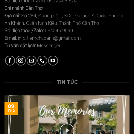
Số điện thoại / Zalo:
0902 456 324
Chi nhánh Cần Thơ:
Địa chỉ:
Số 284, Đường số 1, KDC Đại học Y Dược, Phường
An Khánh, Quận Ninh Kiều, Thành Phố Cần Thơ
Số điện thoại/Zalo:
034545 9090
Email:
info.tiemchupanh@gmail.com
Tư vấn đặt lịch:
Messenger
TIN TỨC
09
Th2