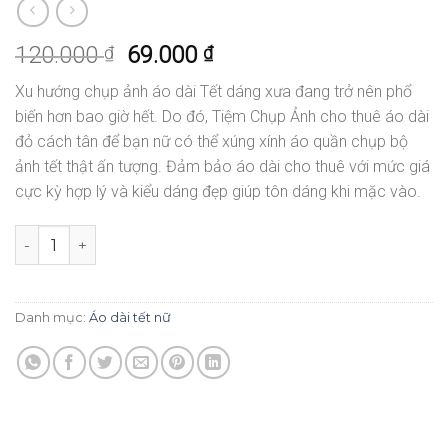
120.000
69.000
₫
₫
Xu hướng chụp ảnh áo dài Tết dáng xưa đang trở nên phổ
biến hơn bao giờ hết. Do đó, Tiệm Chụp Ảnh cho thuê áo dài
đỏ cách tân để bạn nữ có thể xúng xính áo quần chụp bộ
ảnh tết thật ấn tượng. Đảm bảo áo dài cho thuê với mức giá
cực kỳ hợp lý và kiểu dáng đẹp giúp tôn dáng khi mặc vào.
CHO THUÊ ÁO DÀI CÁCH TÂN ĐỎ DÁNG XƯA - CHỤP ẢNH 
Danh mục:
Áo dài tết nữ