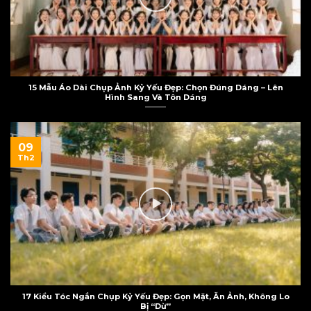
15 Mẫu Áo Dài Chụp Ảnh Kỷ Yếu Đẹp: Chọn Đúng Dáng – Lên
Hình Sang Và Tôn Dáng
09
Th2
17 Kiểu Tóc Ngắn Chụp Kỷ Yếu Đẹp: Gọn Mặt, Ăn Ảnh, Không Lo
Bị “Dừ”