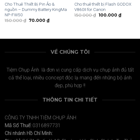
Cho Thuê Thiết Bị Pin Ảo &
Cho thuê thiết bị Flash GODOX
nguồn – Dummy Battery KingMa
V860II for Canon
NP-FW50
150.000
₫
100.000
₫
150.000
₫
70.000
₫
VỀ CHÚNG TÔI
Tiệm Chụp Ảnh là đơn vị cung cấp dịch vụ chụp ảnh đủ tất
cả thể loại, nhiều concept độc lạ mang đến những bộ ảnh
đẹp, phù hợp !!
THÔNG TIN CHI TIẾT
CÔNG TY TNHH TIỆM CHỤP ẢNH
Mã Số Thuế:
0316897731
Chi nhánh Hồ Chí Minh: