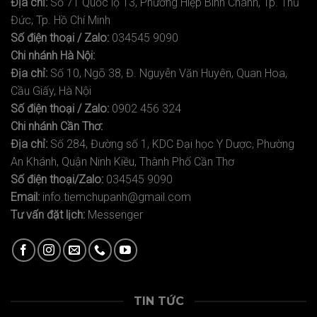
Địa chỉ:
Số 71 Quốc lộ 13, Phường Hiệp Bình Chánh, Tp. Thủ
Đức, Tp. Hồ Chí Minh
Số điện thoại / Zalo:
034545 9090
Chi nhánh Hà Nội:
Địa chỉ:
Số 10, Ngõ 38, Đ. Nguyễn Văn Huyên, Quan Hoa,
Cầu Giấy, Hà Nội
Số điện thoại / Zalo:
0902 456 324
Chi nhánh Cần Thơ:
Địa chỉ:
Số 284, Đường số 1, KDC Đại học Y Dược, Phường
An Khánh, Quận Ninh Kiều, Thành Phố Cần Thơ
Số điện thoại/Zalo:
034545 9090
Email:
info.tiemchupanh@gmail.com
Tư vấn đặt lịch:
Messenger
TIN TỨC