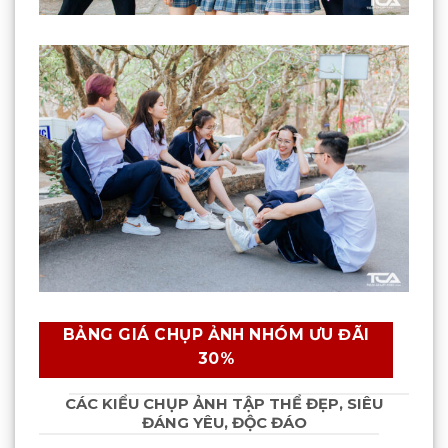
BẢNG GIÁ CHỤP ẢNH NHÓM ƯU ĐÃI
30%
CÁC KIỂU CHỤP ẢNH TẬP THỂ ĐẸP, SIÊU
ĐÁNG YÊU, ĐỘC ĐÁO