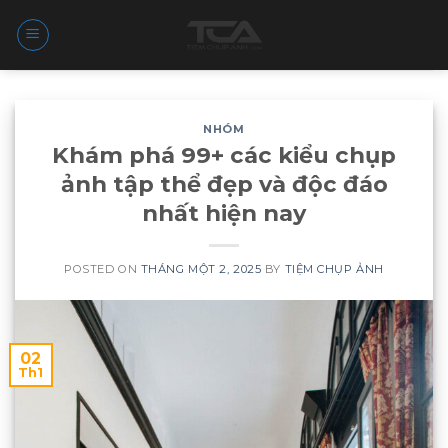
Skip
to
content
NHÓM
Khám phá 99+ các kiểu chụp
ảnh tập thể đẹp và độc đáo
nhất hiện nay
POSTED ON
THÁNG MỘT 2, 2025
BY
TIỆM CHỤP ẢNH
02
Th1