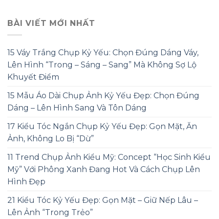
BÀI VIẾT MỚI NHẤT
15 Váy Trắng Chụp Kỷ Yếu: Chọn Đúng Dáng Váy,
Lên Hình “Trong – Sáng – Sang” Mà Không Sợ Lộ
Khuyết Điểm
15 Mẫu Áo Dài Chụp Ảnh Kỷ Yếu Đẹp: Chọn Đúng
Dáng – Lên Hình Sang Và Tôn Dáng
17 Kiểu Tóc Ngắn Chụp Kỷ Yếu Đẹp: Gọn Mặt, Ăn
Ảnh, Không Lo Bị “Dừ”
11 Trend Chụp Ảnh Kiểu Mỹ: Concept “Học Sinh Kiểu
Mỹ” Với Phông Xanh Đang Hot Và Cách Chụp Lên
Hình Đẹp
21 Kiểu Tóc Kỷ Yếu Đẹp: Gọn Mặt – Giữ Nếp Lâu –
Lên Ảnh “Trong Trẻo”