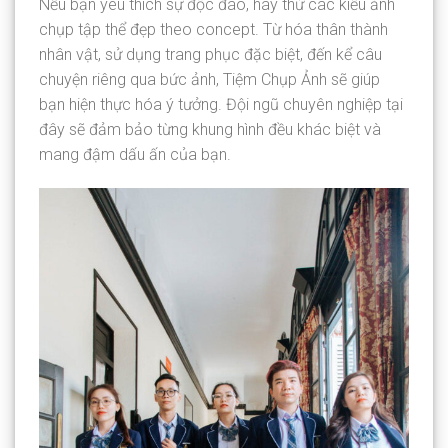
Nếu bạn yêu thích sự độc đáo, hãy thử các kiểu ảnh
chụp tập thể đẹp theo concept. Từ hóa thân thành
nhân vật, sử dụng trang phục đặc biệt, đến kể câu
chuyện riêng qua bức ảnh, Tiệm Chụp Ảnh sẽ giúp
bạn hiện thực hóa ý tưởng. Đội ngũ chuyên nghiệp tại
đây sẽ đảm bảo từng khung hình đều khác biệt và
mang đậm dấu ấn của bạn.