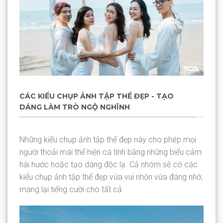
CÁC KIỂU CHỤP ẢNH TẬP THỂ ĐẸP - TẠO
DÁNG LÀM TRÒ NGỘ NGHĨNH
Những kiểu chụp ảnh tập thể đẹp này cho phép mọi
người thoải mái thể hiện cá tính bằng những biểu cảm
hài hước hoặc tạo dáng độc lạ. Cả nhóm sẽ có các
kiểu chụp ảnh tập thể đẹp vừa vui nhộn vừa đáng nhớ,
mang lại tiếng cười cho tất cả.