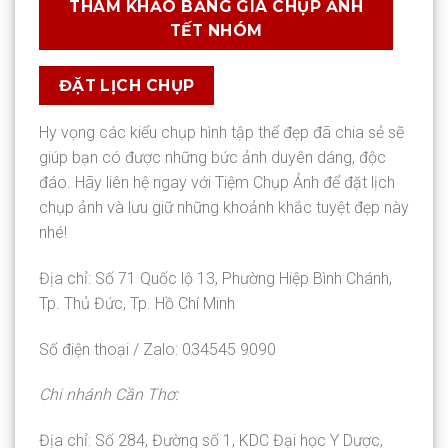
THAM KHẢO BẢNG GIÁ CHỤP ẢNH
TẾT NHÓM
ĐẶT LỊCH CHỤP
Hy vọng các kiểu chụp hình tập thể đẹp đã chia sẻ sẽ
giúp bạn có được những bức ảnh duyên dáng, độc
đáo. Hãy liên hệ ngay với Tiệm Chụp Ảnh để đặt lịch
chụp ảnh và lưu giữ những khoảnh khắc tuyệt đẹp này
nhé!
Địa chỉ: Số 71 Quốc lộ 13, Phường Hiệp Bình Chánh,
Tp. Thủ Đức, Tp. Hồ Chí Minh
Số điện thoại / Zalo: 034545 9090
Chi nhánh Cần Thơ:
Địa chỉ: Số 284, Đường số 1, KDC Đại học Y Dược,