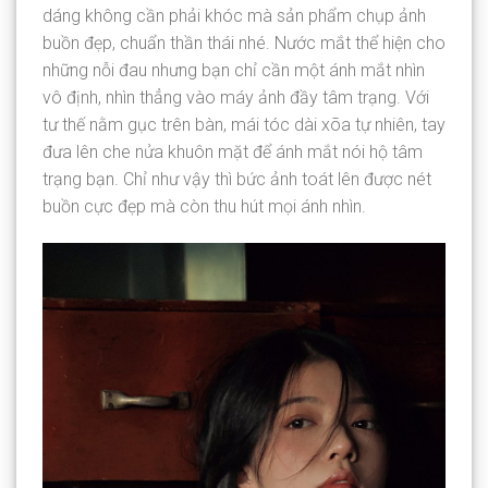
dáng không cần phải khóc mà sản phẩm chụp ảnh
buồn đẹp, chuẩn thần thái nhé. Nước mắt thể hiện cho
những nỗi đau nhưng bạn chỉ cần một ánh mắt nhìn
vô định, nhìn thẳng vào máy ảnh đầy tâm trạng. Với
tư thế nằm gục trên bàn, mái tóc dài xõa tự nhiên, tay
đưa lên che nửa khuôn mặt để ánh mắt nói hộ tâm
trạng bạn. Chỉ như vậy thì bức ảnh toát lên được nét
buồn cực đẹp mà còn thu hút mọi ánh nhìn.