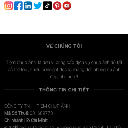
VỀ CHÚNG TÔI
Tiệm Chụp Ảnh là đơn vị cung cấp dịch vụ chụp ảnh đủ tất
cả thể loại, nhiều concept độc lạ mang đến những bộ ảnh
đẹp, phù hợp !!
THÔNG TIN CHI TIẾT
CÔNG TY TNHH TIỆM CHỤP ẢNH
Mã Số Thuế:
0316897731
Chi nhánh Hồ Chí Minh:
Địa chỉ:
Số 71 Quốc lộ 13, Phường Hiệp Bình Chánh, Tp. Thủ