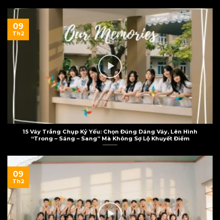
09
Th2
15 Váy Trắng Chụp Kỷ Yếu: Chọn Đúng Dáng Váy, Lên Hình
“Trong – Sáng – Sang” Mà Không Sợ Lộ Khuyết Điểm
09
Th2