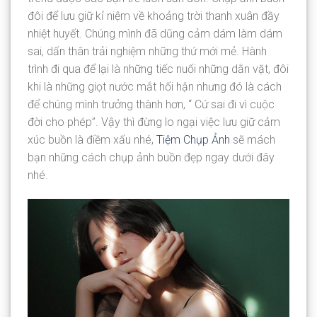
đôi để lưu giữ kỉ niệm về khoảng trời thanh xuân đầy
nhiệt huyết. Chúng mình đã dũng cảm dám làm dám
sai, dấn thân trải nghiệm những thứ mới mẻ. Hành
trình đi qua để lại là những tiếc nuối những dằn vặt, đôi
khi là những giọt nước mắt hối hận nhưng đó là cách
để chúng mình trưởng thành hơn, “ Cứ sai đi vì cuộc
đời cho phép”. Vậy thì đừng lo ngại việc lưu giữ cảm
xúc buồn là điềm xấu nhé,
Tiệm Chụp Ảnh
sẽ mách
bạn những cách chụp ảnh buồn đẹp ngay dưới đây
nhé.