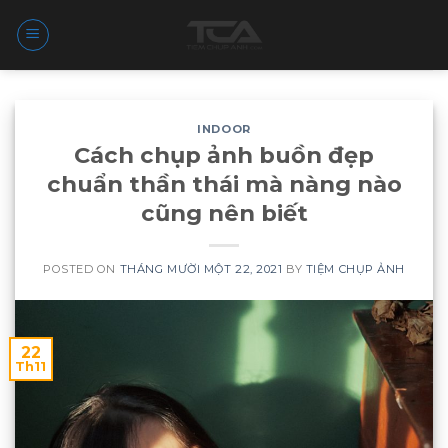
Skip
to
content
INDOOR
Cách chụp ảnh buồn đẹp
chuẩn thần thái mà nàng nào
cũng nên biết
POSTED ON
THÁNG MƯỜI MỘT 22, 2021
BY
TIỆM CHỤP ẢNH
22
Th11