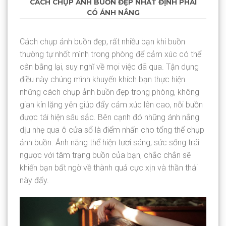
CÁCH CHỤP ẢNH BUỒN ĐẸP NHẤT ĐỊNH PHẢI
CÓ ÁNH NẮNG
Cách chụp ảnh buồn đẹp, rất nhiều bạn khi buồn
thường tự nhốt mình trong phòng để cảm xúc có thể
cân bằng lại, suy nghĩ về mọi việc đã qua. Tận dụng
điều này chúng mình khuyến khích bạn thực hiện
những cách chụp ảnh buồn đẹp trong phòng, không
gian kín lặng yên giúp đẩy cảm xúc lên cao, nỗi buồn
được tái hiện sâu sắc. Bên cạnh đó những ánh nắng
dịu nhẹ qua ô cửa sổ là điểm nhấn cho tổng thể chụp
ảnh buồn. Ánh nắng thể hiện tươi sáng, sức sống trái
ngược với tâm trạng buồn của bạn, chắc chắn sẽ
khiến bạn bất ngờ về thành quả cực xịn và thần thái
này đấy.