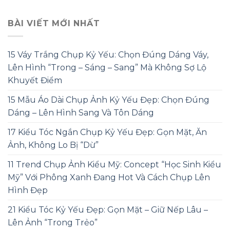
BÀI VIẾT MỚI NHẤT
15 Váy Trắng Chụp Kỷ Yếu: Chọn Đúng Dáng Váy,
Lên Hình “Trong – Sáng – Sang” Mà Không Sợ Lộ
Khuyết Điểm
15 Mẫu Áo Dài Chụp Ảnh Kỷ Yếu Đẹp: Chọn Đúng
Dáng – Lên Hình Sang Và Tôn Dáng
17 Kiểu Tóc Ngắn Chụp Kỷ Yếu Đẹp: Gọn Mặt, Ăn
Ảnh, Không Lo Bị “Dừ”
11 Trend Chụp Ảnh Kiểu Mỹ: Concept “Học Sinh Kiểu
Mỹ” Với Phông Xanh Đang Hot Và Cách Chụp Lên
Hình Đẹp
21 Kiểu Tóc Kỷ Yếu Đẹp: Gọn Mặt – Giữ Nếp Lâu –
Lên Ảnh “Trong Trẻo”