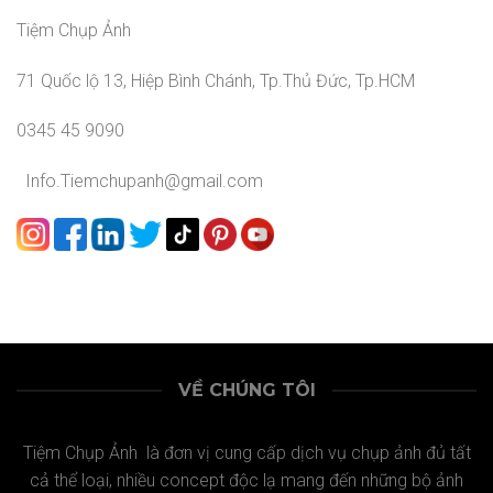
Tiệm Chụp Ảnh
71 Quốc lộ 13, Hiệp Bình Chánh, Tp.Thủ Đức, Tp.HCM
0345 45 9090
Info.Tiemchupanh@gmail.com
VỀ CHÚNG TÔI
Tiệm Chụp Ảnh là đơn vị cung cấp dịch vụ chụp ảnh đủ tất
cả thể loại, nhiều concept độc lạ mang đến những bộ ảnh