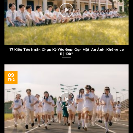
17 Kiểu Tóc Ngắn Chụp Kỷ Yếu Đẹp: Gọn Mặt, Ăn Ảnh, Không Lo
Bị “Dừ”
09
Th2