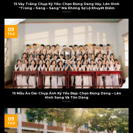
15 Váy Trắng Chụp Kỷ Yếu: Chọn Đúng Dáng Váy, Lên Hình
“Trong – Sáng – Sang” Mà Không Sợ Lộ Khuyết Điểm
09
Th2
15 Mẫu Áo Dài Chụp Ảnh Kỷ Yếu Đẹp: Chọn Đúng Dáng – Lên
Hình Sang Và Tôn Dáng
09
Th2