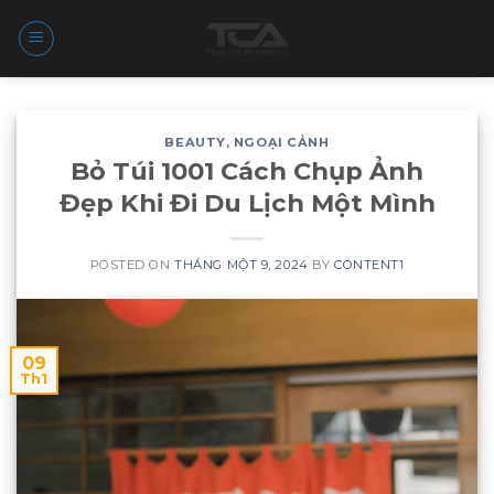
Skip
to
content
BEAUTY
,
NGOẠI CẢNH
Bỏ Túi 1001 Cách Chụp Ảnh
Đẹp Khi Đi Du Lịch Một Mình
POSTED ON
THÁNG MỘT 9, 2024
BY
CONTENT1
09
Th1