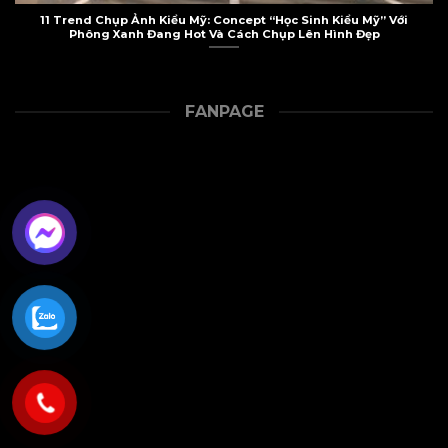
11 Trend Chụp Ảnh Kiểu Mỹ: Concept “Học Sinh Kiểu Mỹ” Với
Phông Xanh Đang Hot Và Cách Chụp Lên Hình Đẹp
FANPAGE