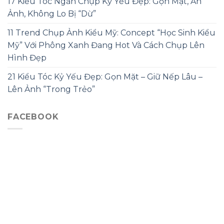
17 Kiểu Tóc Ngắn Chụp Kỷ Yếu Đẹp: Gọn Mặt, Ăn
Ảnh, Không Lo Bị “Dừ”
11 Trend Chụp Ảnh Kiểu Mỹ: Concept “Học Sinh Kiểu
Mỹ” Với Phông Xanh Đang Hot Và Cách Chụp Lên
Hình Đẹp
21 Kiểu Tóc Kỷ Yếu Đẹp: Gọn Mặt – Giữ Nếp Lâu –
Lên Ảnh “Trong Trẻo”
FACEBOOK