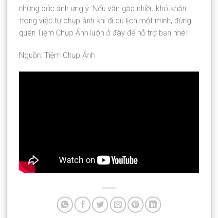
những bức ảnh ưng ý. Nếu vẫn gặp nhiều khó khăn
trong việc tự chụp ảnh khi đi du lịch một mình, đừng
quên Tiệm Chụp Ảnh luôn ở đây để hỗ trợ bạn nhé!
Nguồn: Tiệm Chụp Ảnh