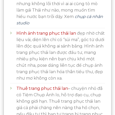
nhưng không lỗi thời vì ai ai cũng tò mò
làm gái Thái như nào, mong muốn tìm
hiểu nước bạn trỗi dậy. Xem
chụp cá nhân
studio
Hình ảnh trang phục thái lan
đẹp nhờ chất
liệu vải, diện lên chỉ có “sủi ma”, góc từ dưới
lên độc quá không ai sánh bằng. Hình ảnh
trang phục thái lan được đầu tư, mang
nhiều phụ kiện nên bạn chịu khó một
chút nha, pose dáng liên tục để chụp ảnh
trang phục thái lan hóa thân tiểu thư, đẹp
như mơ không còn xa.
Thuê trang phục thái lan
– chuyện nhỏ đã
có Tiệm Chụp Ảnh lo, hỗ trợ đạo cụ, chụp
không giới hạn. Thuê trang phục thái lan
giá cả phải chăng nên nàng tha hồ chọn,
nếu đầu tư thì bạn tự trang bị trang phục