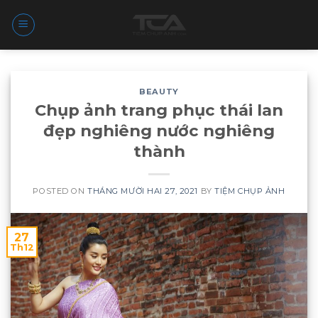
Skip
to
content
BEAUTY
Chụp ảnh trang phục thái lan
đẹp nghiêng nước nghiêng
thành
POSTED ON
THÁNG MƯỜI HAI 27, 2021
BY
TIỆM CHỤP ẢNH
27
Th12