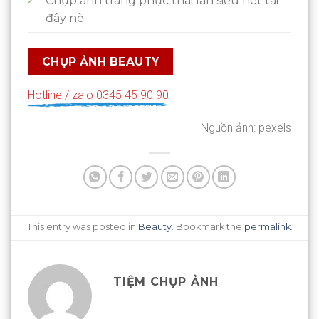
Chụp ảnh trang phục thái lan siêu nét tại
đây nè:
CHỤP ẢNH BEAUTY
Hotline / zalo 0345 45 90 90
Nguồn ảnh: pexels
This entry was posted in
Beauty
. Bookmark the
permalink
.
TIỆM CHỤP ẢNH