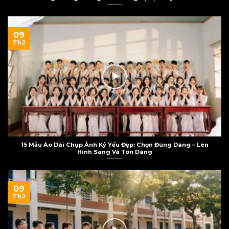
09
Th2
15 Mẫu Áo Dài Chụp Ảnh Kỷ Yếu Đẹp: Chọn Đúng Dáng – Lên
Hình Sang Và Tôn Dáng
09
Th2