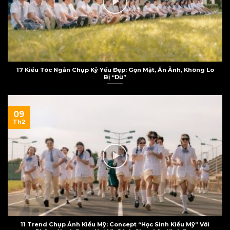
17 Kiểu Tóc Ngắn Chụp Kỷ Yếu Đẹp: Gọn Mặt, Ăn Ảnh, Không Lo
Bị “Dừ”
09
Th2
11 Trend Chụp Ảnh Kiểu Mỹ: Concept “Học Sinh Kiểu Mỹ” Với