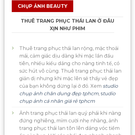
CHỤP ẢNH BEAUTY
THUÊ TRANG PHỤC THÁI LAN Ở ĐÂU
XỊN NHƯ PHIM
Thuê trang phục thái lan rộng, mặc thoải
mái, cảm giác dịu dàng khi mặc lần đầu
tiên, nhiều kiểu dáng cho nàng tinh tế, có
sức hút vô cùng. Thuê trang phục thái lan
giản dị nhưng khi mặc lên sẽ thấy vẻ đẹp
của bạn không dừng lại ở đó. Xem
studio
chụp ảnh chân dung đẹp tphcm
,
s
tudio
chụp ảnh cá nhân giá rẻ tphcm
Ảnh trang phục thái lan quý phái khi nàng
đứng nghiêng, mỉm cười nhẹ nhàng, ảnh
trang phục thái lan tôn lên dáng vóc tiềm