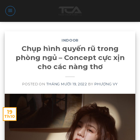
Skip
to
content
INDOOR
Chụp hình quyến rũ trong
phòng ngủ – Concept cực xịn
cho các nàng thơ
POSTED ON
THÁNG MƯỜI 19, 2022
BY
PHƯỢNG VY
19
Th10