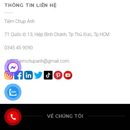
THÔNG TIN LIÊN HỆ
Tiệm Chụp Ảnh
71 Quốc lộ 13, Hiệp Bình Chánh, Tp.Thủ Đức, Tp.HCM
0345 45 9090
Info.Tiemchupanh@gmail.com
VỀ CHÚNG TÔI