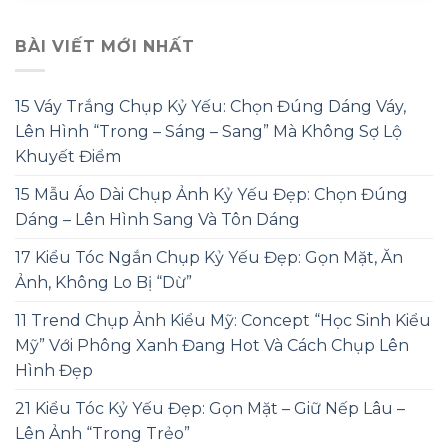
BÀI VIẾT MỚI NHẤT
15 Váy Trắng Chụp Kỷ Yếu: Chọn Đúng Dáng Váy,
Lên Hình “Trong – Sáng – Sang” Mà Không Sợ Lộ
Khuyết Điểm
15 Mẫu Áo Dài Chụp Ảnh Kỷ Yếu Đẹp: Chọn Đúng
Dáng – Lên Hình Sang Và Tôn Dáng
17 Kiểu Tóc Ngắn Chụp Kỷ Yếu Đẹp: Gọn Mặt, Ăn
Ảnh, Không Lo Bị “Dừ”
11 Trend Chụp Ảnh Kiểu Mỹ: Concept “Học Sinh Kiểu
Mỹ” Với Phông Xanh Đang Hot Và Cách Chụp Lên
Hình Đẹp
21 Kiểu Tóc Kỷ Yếu Đẹp: Gọn Mặt – Giữ Nếp Lâu –
Lên Ảnh “Trong Trẻo”