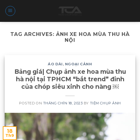
Skip
to
content
TAG ARCHIVES:
ẢNH XE HOA MÙA THU HÀ
NỘI
ÁO DÀI
,
NGOẠI CẢNH
Bảng giá| Chụp ảnh xe hoa mùa thu
hà nội tại TPHCM “bắt trend” đỉnh
của chóp siêu xinh cho nàng ￼
POSTED ON
THÁNG CHÍN 18, 2023
BY
TIỆM CHỤP ẢNH
18
Th9