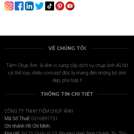
VỀ CHÚNG TÔI
Tiệm Chụp Ảnh là đơn vị cung cấp dịch vụ chụp ảnh đủ tất
cả thể loại, nhiều concept độc lạ mang đến những bộ ảnh
đẹp, phù hợp !!
THÔNG TIN CHI TIẾT
CÔNG TY TNHH TIỆM CHỤP ẢNH
Mã Số Thuế:
0316897731
Chi nhánh Hồ Chí Minh:
Địa chỉ:
Số 71 Quốc lộ 13, Phường Hiệp Bình Chánh, Tp. Thủ