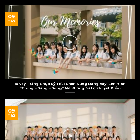
09
Th2
15 Váy Trắng Chụp Kỷ Yếu: Chọn Đúng Dáng Váy, Lên Hình
“Trong – Sáng – Sang” Mà Không Sợ Lộ Khuyết Điểm
09
Th2