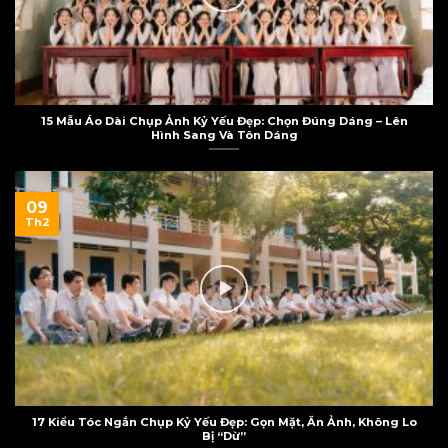
15 Mẫu Áo Dài Chụp Ảnh Kỷ Yếu Đẹp: Chọn Đúng Dáng – Lên
Hình Sang Và Tôn Dáng
09
Th2
17 Kiểu Tóc Ngắn Chụp Kỷ Yếu Đẹp: Gọn Mặt, Ăn Ảnh, Không Lo
Bị “Dừ”