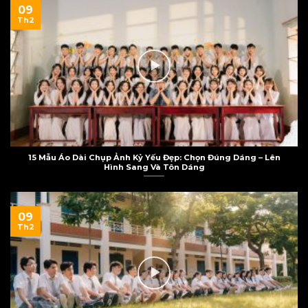
09
Th2
15 Mẫu Áo Dài Chụp Ảnh Kỷ Yếu Đẹp: Chọn Đúng Dáng – Lên
Hình Sang Và Tôn Dáng
09
Th2