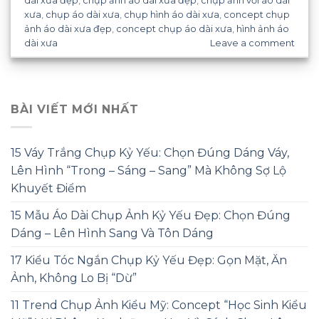
dài xưa đẹp
,
chụp ảnh áo dài xưa đẹp
,
chụp ảnh với áo dài
xưa
,
chụp áo dài xưa
,
chụp hình áo dài xưa
,
concept chụp
ảnh áo dài xưa đẹp
,
concept chụp áo dài xưa
,
hình ảnh áo
dài xưa
Leave a comment
BÀI VIẾT MỚI NHẤT
15 Váy Trắng Chụp Kỷ Yếu: Chọn Đúng Dáng Váy,
Lên Hình “Trong – Sáng – Sang” Mà Không Sợ Lộ
Khuyết Điểm
15 Mẫu Áo Dài Chụp Ảnh Kỷ Yếu Đẹp: Chọn Đúng
Dáng – Lên Hình Sang Và Tôn Dáng
17 Kiểu Tóc Ngắn Chụp Kỷ Yếu Đẹp: Gọn Mặt, Ăn
Ảnh, Không Lo Bị “Dừ”
11 Trend Chụp Ảnh Kiểu Mỹ: Concept “Học Sinh Kiểu