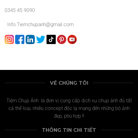
0345 45 9090
Info.Tiemchupanh@gmail.com
VỀ CHÚNG TÔI
Tiệm Chụp Ảnh là đơn vị cung cấp dịch vụ chụp ảnh đủ tất
cả thể loại, nhiều concept độc lạ mang đến những bộ ảnh
đẹp, phù hợp !!
THÔNG TIN CHI TIẾT