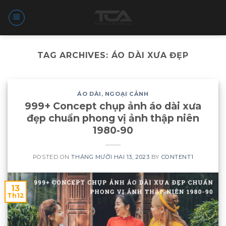
Skip
to
content
TAG ARCHIVES:
ÁO DÀI XƯA ĐẸP
ÁO DÀI
,
NGOẠI CẢNH
999+ Concept chụp ảnh áo dài xưa
đẹp chuẩn phong vị ảnh thập niên
1980-90
POSTED ON
THÁNG MƯỜI HAI 13, 2023
BY
CONTENT1
13
Th12