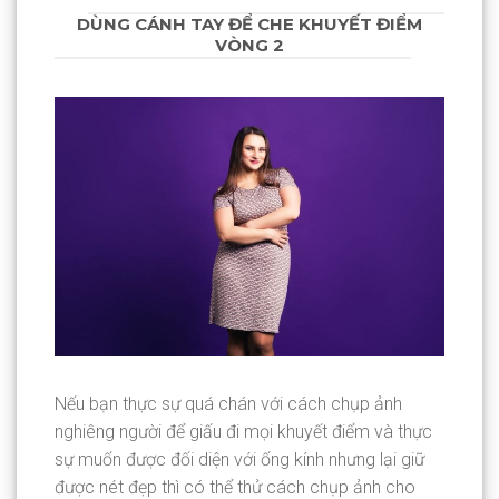
DÙNG CÁNH TAY ĐỂ CHE KHUYẾT ĐIỂM
VÒNG 2
Nếu bạn thực sự quá chán với cách chụp ảnh
nghiêng người để giấu đi mọi khuyết điểm và thực
sự muốn được đối diện với ống kính nhưng lại giữ
được nét đẹp thì có thể thử cách chụp ảnh cho