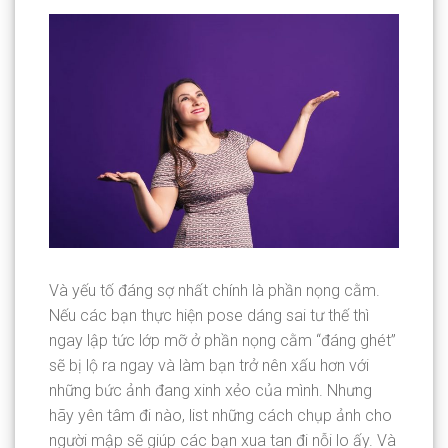
Và yếu tố đáng sợ nhất chính là phần nọng cằm.
Nếu các bạn thực hiện pose dáng sai tư thế thì
ngay lập tức lớp mỡ ở phần nọng cằm “đáng ghét”
sẽ bị lộ ra ngay và làm bạn trở nên xấu hơn với
những bức ảnh đang xinh xẻo của mình. Nhưng
hãy yên tâm đi nào, list những cách chụp ảnh cho
người mập sẽ giúp các bạn xua tan đi nỗi lo ấy. Và