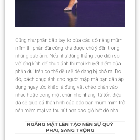
Cũng như phần bắp tay to của các cô nàng mũm
mĩm thì phần đùi cũng khá được chú ý đến trong
những bức ảnh. Nếu như đứng thẳng trực diện so
với ống kính để chụp ảnh thì mọi khuyết điểm của
phần đùi trên cơ thể đều sẽ dễ dàng bị phô ra. Do
đó, cách chụp ảnh cho người mập mà bạn cần áp
dụng ngay tức khắc là đứng vắt chéo chân vào
nhau hoặc cong một chân nhẹ nhàng, từ tốn, điệu
đà sẽ giúp cả thân hình của các bạn mũm mĩm trở
nên mềm mại và thu hút hơn bao giờ hết đó nha.
NGẨNG MẶT LÊN TẠO NÊN SỰ QUÝ
PHÁI, SANG TRỌNG