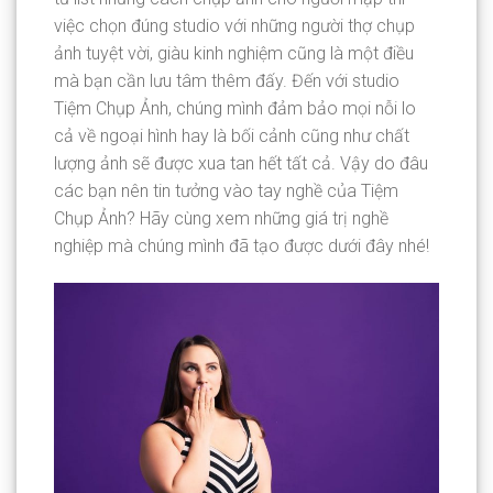
việc chọn đúng studio với những người thợ chụp
ảnh tuyệt vời, giàu kinh nghiệm cũng là một điều
mà bạn cần lưu tâm thêm đấy. Đến với studio
Tiệm Chụp Ảnh, chúng mình đảm bảo mọi nỗi lo
cả về ngoại hình hay là bối cảnh cũng như chất
lượng ảnh sẽ được xua tan hết tất cả. Vậy do đâu
các bạn nên tin tưởng vào tay nghề của Tiệm
Chụp Ảnh? Hãy cùng xem những giá trị nghề
nghiệp mà chúng mình đã tạo được dưới đây nhé!