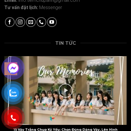
Email:
info.tiemchupanh@gmail.com
Tư vấn đặt lịch:
Messenger
TIN TỨC
09
Th2
15 Váy Trắng Chụp Kỷ Yếu: Chọn Đúng Dáng Váy, Lên Hình