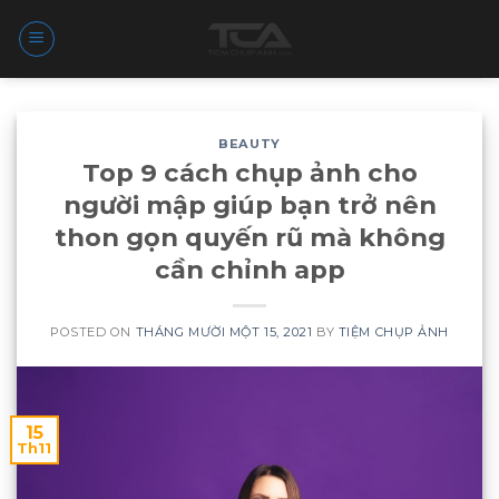
BEAUTY
Top 9 cách chụp ảnh cho
người mập giúp bạn trở nên
thon gọn quyến rũ mà không
cần chỉnh app
POSTED ON
THÁNG MƯỜI MỘT 15, 2021
BY
TIỆM CHỤP ẢNH
15
Th11