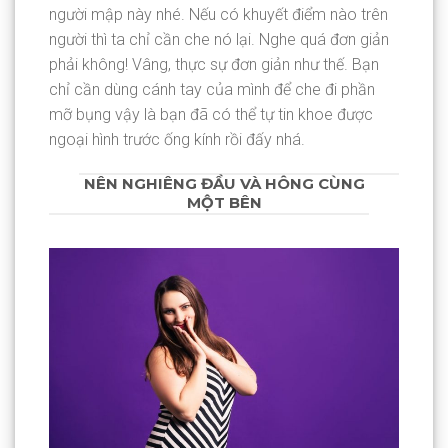
người mập này nhé. Nếu có khuyết điểm nào trên
người thì ta chỉ cần che nó lại. Nghe quá đơn giản
phải không! Vâng, thực sự đơn giản như thế. Bạn
chỉ cần dùng cánh tay của mình để che đi phần
mỡ bụng vậy là bạn đã có thể tự tin khoe được
ngoại hình trước ống kính rồi đấy nhá.
NÊN NGHIÊNG ĐẦU VÀ HÔNG CÙNG
MỘT BÊN