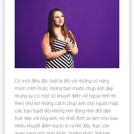
Có một điều đặc biệt là đối với những cô nàng
mũm mĩm hoặc những bạn muốn chụp ảnh đẹp
nhưng lại có một số khuyết điểm về ngoại hình thì
theo như list những cách chụp ảnh cho người mập,
các bạn tuyệt đối không nên đứng nhìn đối diện
trực tiếp với ống kính, nó nhất định sẽ làm cho bao
nhiêu khuyết điểm kia bị lộ ra hết đấy. Bạn cần
quay sang góc mặt khác, hướng khác, trái hay