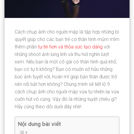
Cách chụp ảnh cho người mập là tập hợp những bí
quyết giúp cho các bạn trẻ có thân hình mũm mĩm
thêm phần
tự tin hơn và thỏa sức tạo dáng
với
những shoot ảnh lung linh và thu hút nghìn lượt
xem. Nếu bạn là một cô gái có thân hình quá khổ,
bạn có tự ti không? Bạn có muốn sở hữu những
bức ảnh tuyệt vời, hoàn mĩ giúp bản thân được trở
nên nổi bật hơn không? Chúng mình sẽ tiết lộ 9
cách chụp ảnh cho người mập vừa tự nhiên lại vừa
cuốn hút vô cùng. Vậy đó là những tuyệt chiêu gì?
Hãy cùng theo dõi dưới đây nhé!
Nội dung bài viết