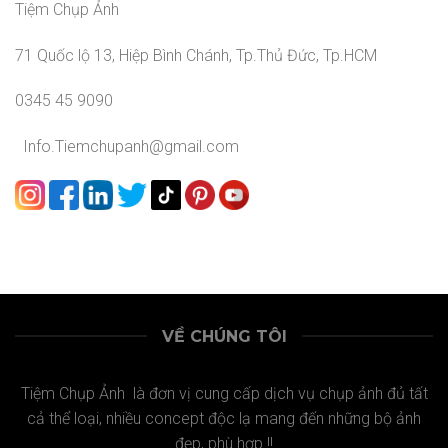
Tiệm Chụp Ảnh
71 Quốc lộ 13, Hiệp Bình Chánh, Tp.Thủ Đức, Tp.HCM
0345 45 9090
Info.Tiemchupanh@gmail.com
VỀ CHÚNG TÔI
Tiệm Chụp Ảnh là đơn vị cung cấp dịch vụ chụp ảnh đủ tất
cả thể loại, nhiều concept độc lạ mang đến những bộ ảnh
đẹp, phù hợp !!