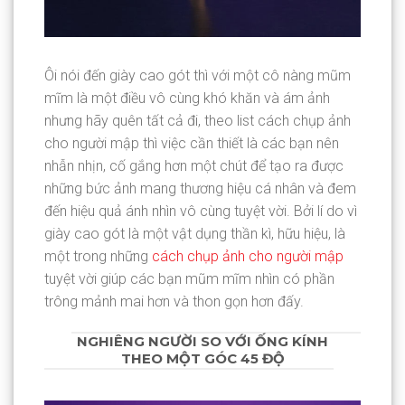
Ôi nói đến giày cao gót thì với một cô nàng mũm
mĩm là một điều vô cùng khó khăn và ám ảnh
nhưng hãy quên tất cả đi, theo list cách chụp ảnh
cho người mập thì việc cần thiết là các bạn nên
nhẫn nhịn, cố gắng hơn một chút để tạo ra được
những bức ảnh mang thương hiệu cá nhân và đem
đến hiệu quả ánh nhìn vô cùng tuyệt vời. Bởi lí do vì
giày cao gót là một vật dụng thần kì, hữu hiệu, là
một trong những
cách chụp ảnh cho người mập
tuyệt vời giúp các bạn mũm mĩm nhìn có phần
trông mảnh mai hơn và thon gọn hơn đấy.
NGHIÊNG NGƯỜI SO VỚI ỐNG KÍNH
THEO MỘT GÓC 45 ĐỘ