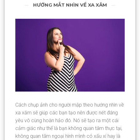
HƯỚNG MẮT NHÌN VỀ XA XĂM
Cách chụp ảnh cho người mập theo hướng nhìn về
xa xăm sẽ giúp các bạn tạo nên được nét đáng
yêu vô cùng hoàn hảo đó. Nó sẽ tạo ra một cái
cảm giác như thể là bạn không quan tâm thực tại,
không quan tâm ngoại hình mình có xấu xí hay là