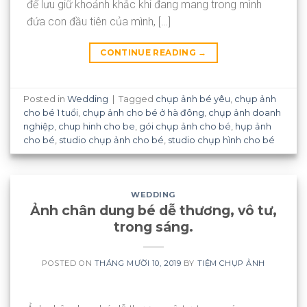
để lưu giữ khoảnh khắc khi đang mang trong mình
đứa con đầu tiên của mình, […]
CONTINUE READING
→
Posted in
Wedding
|
Tagged
chụp ảnh bé yêu
,
chụp ảnh
cho bé 1 tuổi
,
chụp ảnh cho bé ở hà đông
,
chụp ảnh doanh
nghiệp
,
chup hinh cho be
,
gói chụp ảnh cho bé
,
hụp ảnh
cho bé
,
studio chụp ảnh cho bé
,
studio chụp hình cho bé
WEDDING
Ảnh chân dung bé dễ thương, vô tư,
trong sáng.
POSTED ON
THÁNG MƯỜI 10, 2019
BY
TIỆM CHỤP ẢNH