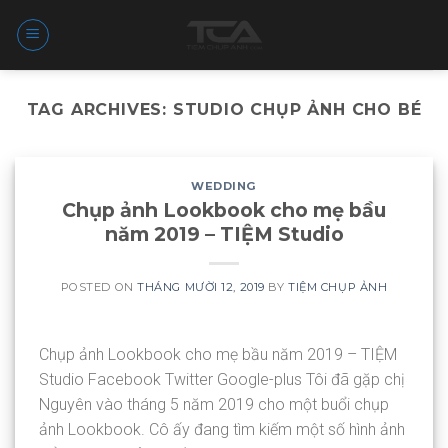
Skip
to
content
TAG ARCHIVES:
STUDIO CHỤP ẢNH CHO BÉ
WEDDING
Chụp ảnh Lookbook cho mẹ bầu
năm 2019 – TIỆM Studio
POSTED ON
THÁNG MƯỜI 12, 2019
BY
TIỆM CHỤP ẢNH
Chụp ảnh Lookbook cho mẹ bầu năm 2019 – TIỆM
Studio Facebook Twitter Google-plus Tôi đã gặp chị
Nguyên vào tháng 5 năm 2019 cho một buổi chụp
ảnh Lookbook. Cô ấy đang tìm kiếm một số hình ảnh