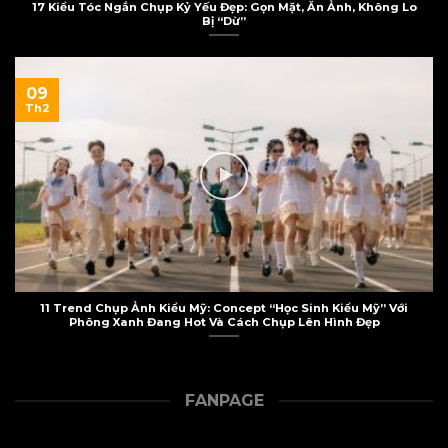
17 Kiểu Tóc Ngắn Chụp Kỷ Yếu Đẹp: Gọn Mặt, Ăn Ảnh, Không Lo
Bị “Dừ”
09
Th2
11 Trend Chụp Ảnh Kiểu Mỹ: Concept “Học Sinh Kiểu Mỹ” Với
Phông Xanh Đang Hot Và Cách Chụp Lên Hình Đẹp
FANPAGE