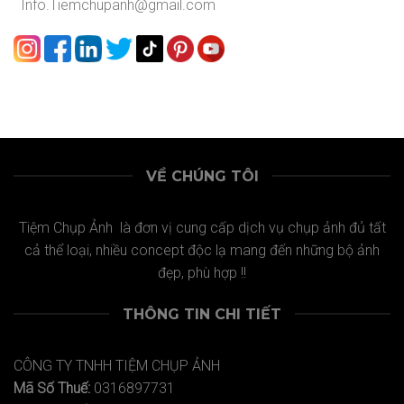
Info.Tiemchupanh@gmail.com
VỀ CHÚNG TÔI
Tiệm Chụp Ảnh là đơn vị cung cấp dịch vụ chụp ảnh đủ tất
cả thể loại, nhiều concept độc lạ mang đến những bộ ảnh
đẹp, phù hợp !!
THÔNG TIN CHI TIẾT
CÔNG TY TNHH TIỆM CHỤP ẢNH
Mã Số Thuế:
0316897731