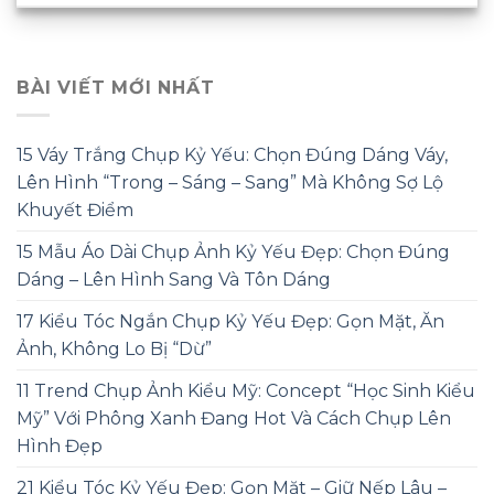
BÀI VIẾT MỚI NHẤT
15 Váy Trắng Chụp Kỷ Yếu: Chọn Đúng Dáng Váy,
Lên Hình “Trong – Sáng – Sang” Mà Không Sợ Lộ
Khuyết Điểm
15 Mẫu Áo Dài Chụp Ảnh Kỷ Yếu Đẹp: Chọn Đúng
Dáng – Lên Hình Sang Và Tôn Dáng
17 Kiểu Tóc Ngắn Chụp Kỷ Yếu Đẹp: Gọn Mặt, Ăn
Ảnh, Không Lo Bị “Dừ”
11 Trend Chụp Ảnh Kiểu Mỹ: Concept “Học Sinh Kiểu
Mỹ” Với Phông Xanh Đang Hot Và Cách Chụp Lên
Hình Đẹp
21 Kiểu Tóc Kỷ Yếu Đẹp: Gọn Mặt – Giữ Nếp Lâu –