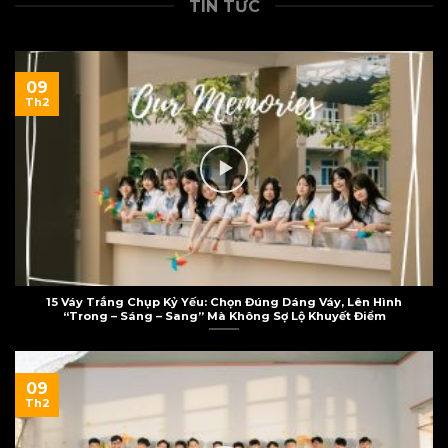
TIN TỨC
09
Th2
15 Váy Trắng Chụp Kỷ Yếu: Chọn Đúng Dáng Váy, Lên Hình
“Trong – Sáng – Sang” Mà Không Sợ Lộ Khuyết Điểm
09
Th2