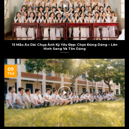
15 Mẫu Áo Dài Chụp Ảnh Kỷ Yếu Đẹp: Chọn Đúng Dáng – Lên
Hình Sang Và Tôn Dáng
09
Th2