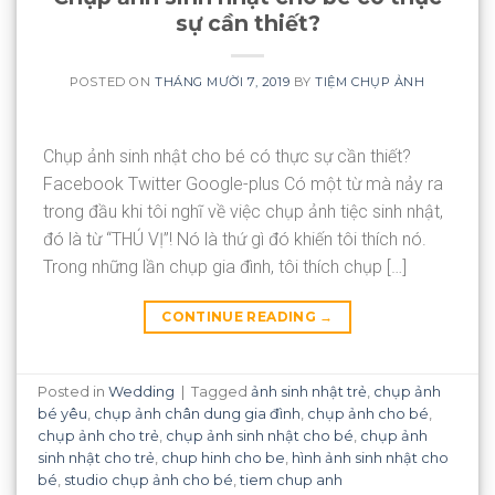
sự cần thiết?
POSTED ON
THÁNG MƯỜI 7, 2019
BY
TIỆM CHỤP ẢNH
Chụp ảnh sinh nhật cho bé có thực sự cần thiết?
Facebook Twitter Google-plus Có một từ mà nảy ra
trong đầu khi tôi nghĩ về việc chụp ảnh tiệc sinh nhật,
đó là từ “THÚ VỊ”! Nó là thứ gì đó khiến tôi thích nó.
Trong những lần chụp gia đình, tôi thích chụp […]
CONTINUE READING
→
Posted in
Wedding
|
Tagged
ảnh sinh nhật trẻ
,
chụp ảnh
bé yêu
,
chụp ảnh chân dung gia đình
,
chụp ảnh cho bé
,
chụp ảnh cho trẻ
,
chụp ảnh sinh nhật cho bé
,
chụp ảnh
sinh nhật cho trẻ
,
chup hinh cho be
,
hình ảnh sinh nhật cho
bé
,
studio chụp ảnh cho bé
,
tiem chup anh