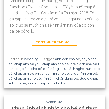
Ảnh chân dung bé dễ thương, vô tư, trong sáng.
Facebook Twitter Google-plus Tôi yêu buổi chụp ảnh
gia đình này ở Tp.HCM vào mùa Thu năm 2018. Tôi
đã gặp cha mẹ và đứa trẻ vô cùng ngọt ngào của họ.
Tôi thực sự muốn chia sẻ hình ảnh này của cô con
gái bé bỏng, […]
CONTINUE READING
→
Posted in
Wedding
|
Tagged
ảnh viện cho bé
,
chụp ảnh
bé
,
chụp ảnh bé yêu
,
chụp ảnh cho bé
,
chụp ảnh cho bé 1
tuổi
,
chụp ảnh cho bé ở hà đông
,
chụp ảnh nghệ thuật cho
bé
,
chụp ảnh trẻ em
,
chup hinh cho be
,
chụp hình em bé
,
gói chụp ảnh cho bé
,
hình ảnh chân dung bé
,
studio chụp
ảnh cho bé
,
studio chụp hình cho bé
WEDDING
Chụp ảnh sinh nhật cho bé có thực